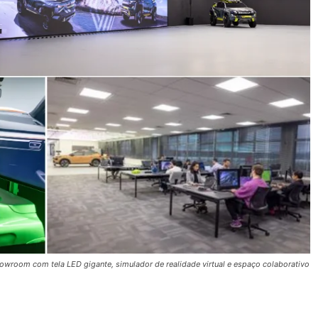
owroom com tela LED gigante, simulador de realidade virtual e espaço colaborativo