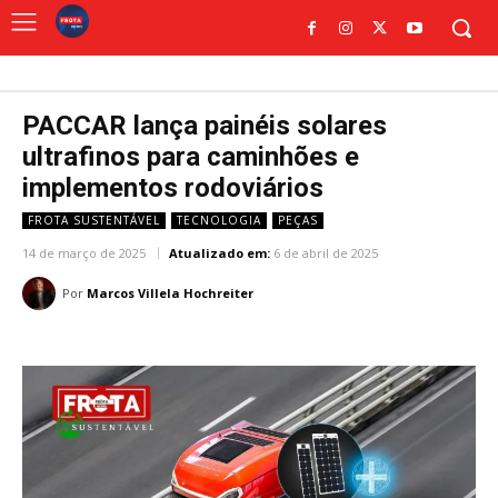
PACCAR lança painéis solares
ultrafinos para caminhões e
implementos rodoviários
FROTA SUSTENTÁVEL
TECNOLOGIA
PEÇAS
14 de março de 2025
Atualizado em:
6 de abril de 2025
Por
Marcos Villela Hochreiter