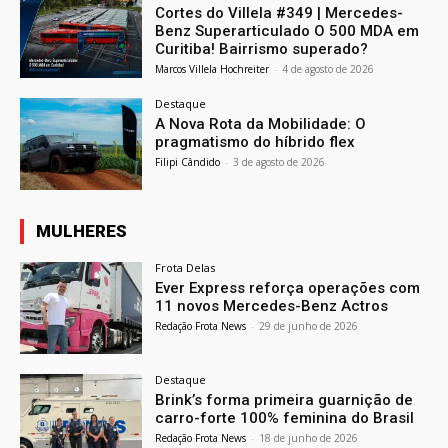
Cortes do Villela #349 | Mercedes-
Benz Superarticulado O 500 MDA em
Curitiba! Bairrismo superado?
Marcos Villela Hochreiter
-
4 de agosto de 2026
Destaque
A Nova Rota da Mobilidade: O
pragmatismo do híbrido flex
Filipi Cândido
-
3 de agosto de 2026
MULHERES
Frota Delas
Ever Express reforça operações com
11 novos Mercedes-Benz Actros
Redação Frota News
-
29 de junho de 2026
Destaque
Brink’s forma primeira guarnição de
carro-forte 100% feminina do Brasil
Redação Frota News
-
18 de junho de 2026