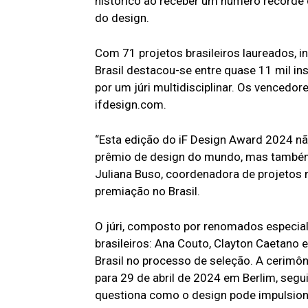
histórico ao receber um número recorde d
do design.
Com 71 projetos brasileiros laureados, i
Brasil destacou-se entre quase 11 mil i
por um júri multidisciplinar. Os vencedor
ifdesign.com.
“Esta edição do iF Design Award 2024 n
prêmio de design do mundo, mas também c
Juliana Buso, coordenadora de projetos n
premiação no Brasil.
O júri, composto por renomados especialis
brasileiros: Ana Couto, Clayton Caetano e
Brasil no processo de seleção. A cerimô
para 29 de abril de 2024 em Berlim, segu
questiona como o design pode impulsion