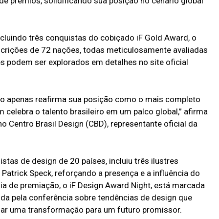
e prêmios, solidificando sua posição no cenário global
ncluindo três conquistas do cobiçado iF Gold Award, o
nscrições de 72 nações, todas meticulosamente avaliadas
es podem ser explorados em detalhes no site oficial
ão apenas reafirma sua posição como o mais completo
elebra o talento brasileiro em um palco global,” afirma
o Centro Brasil Design (CBD), representante oficial da
tas de design de 20 países, incluiu três ilustres
 Patrick Speck, reforçando a presença e a influência do
nia de premiação, o iF Design Award Night, está marcada
ida pela conferência sobre tendências de design que
ar uma transformação para um futuro promissor.