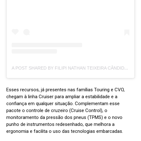
A
POST SHARED BY FILIPI NATHAN TEIXEIRA CÂNDIDO GOSCHRMAN (@FILIPICANDIDOGOSCHRMAN)
Esses recursos, já presentes nas famílias Touring e CVO,
chegam à linha Cruiser para ampliar a estabilidade e a
confiança em qualquer situação. Complementam esse
pacote o controle de cruzeiro (Cruise Control), o
monitoramento da pressão dos pneus (TPMS) e o novo
punho de instrumentos redesenhado, que melhora a
ergonomia e facilita o uso das tecnologias embarcadas.