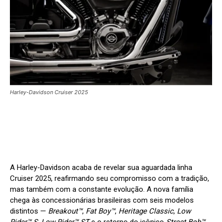
Harley-Davidson Cruiser 2025
A Harley-Davidson acaba de revelar sua aguardada linha
Cruiser 2025, reafirmando seu compromisso com a tradição,
mas também com a constante evolução. A nova família
chega às concessionárias brasileiras com seis modelos
distintos —
Breakout™
,
Fat Boy™
,
Heritage Classic
,
Low
Rider™ S
,
Low Rider™ ST
e o retorno do icônico
Street Bob™