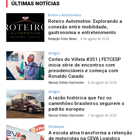
ÚLTIMAS NOTÍCIAS
Roteiro Automotivo
Roteiro Automotivo: Explorando a
conexão entre mobilidade,
gastronomia e entretenimento
Redação Frota News
-
8 de agosto de 2026
Artigos
Cortes do Villela #351 | FETCESP
inicia série de encontros com
presidenciáveis e começa com
Ronaldo Caiado
Marcos Villela Hochreiter
-
8 de agosto de 2026
Artigos
A razão histórica que fez os
caminhões brasileiros seguirem o
padrão europeu
Marcos Villela Hochreiter
-
7 de agosto de 2026
Destaque
A escuta ativa transforma a retenção
de motoristas na CEVA Logistics