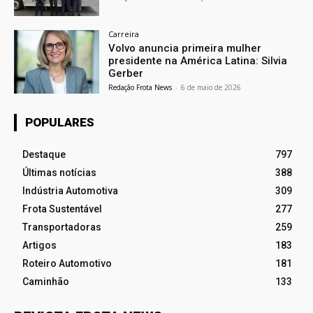
Carreira
Volvo anuncia primeira mulher
presidente na América Latina: Silvia
Gerber
Redação Frota News
-
6 de maio de 2026
POPULARES
Destaque
797
Últimas notícias
388
Indústria Automotiva
309
Frota Sustentável
277
Transportadoras
259
Artigos
183
Roteiro Automotivo
181
Caminhão
133