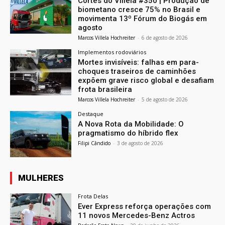
Cortes do Villela #350 | Produção de
biometano cresce 75% no Brasil e
movimenta 13º Fórum do Biogás em
agosto
Marcos Villela Hochreiter
-
6 de agosto de 2026
Implementos rodoviários
Mortes invisíveis: falhas em para-
choques traseiros de caminhões
expõem grave risco global e desafiam
frota brasileira
Marcos Villela Hochreiter
-
5 de agosto de 2026
Destaque
A Nova Rota da Mobilidade: O
pragmatismo do híbrido flex
Filipi Cândido
-
3 de agosto de 2026
MULHERES
Frota Delas
Ever Express reforça operações com
11 novos Mercedes-Benz Actros