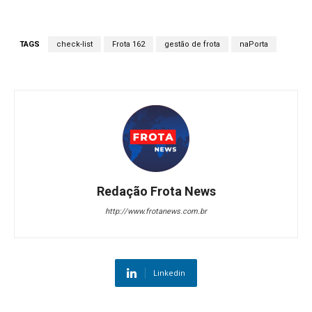
TAGS
check-list
Frota 162
gestão de frota
naPorta
Redação Frota News
http://www.frotanews.com.br
Linkedin