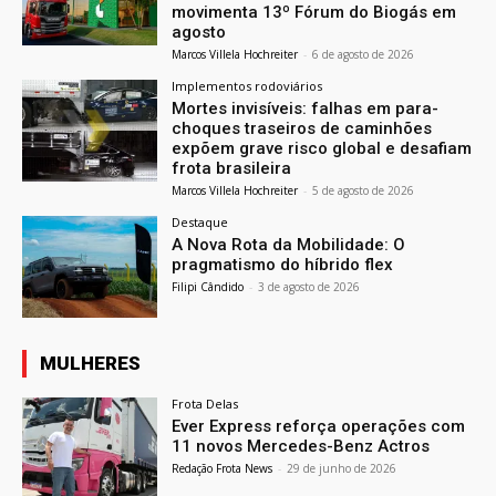
movimenta 13º Fórum do Biogás em
agosto
Marcos Villela Hochreiter
-
6 de agosto de 2026
Implementos rodoviários
Mortes invisíveis: falhas em para-
choques traseiros de caminhões
expõem grave risco global e desafiam
frota brasileira
Marcos Villela Hochreiter
-
5 de agosto de 2026
Destaque
A Nova Rota da Mobilidade: O
pragmatismo do híbrido flex
Filipi Cândido
-
3 de agosto de 2026
MULHERES
Frota Delas
Ever Express reforça operações com
11 novos Mercedes-Benz Actros
Redação Frota News
-
29 de junho de 2026