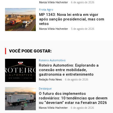
Marcos Villela Hochreiter
-
6 de agosto de 2026
Frota Agro
MP 1343: Nova lei entra em vigor
após sanção presidencial, mas com
vetos
Marcos Villela Hochreiter
-
5 de agosto de 2026
VOCÊ PODE GOSTAR:
Roteiro Automotivo
Roteiro Automotivo: Explorando a
conexão entre mobilidade,
gastronomia e entretenimento
Redação Frota News
-
6 de agosto de 2026
Destaque
O futuro dos implementos
rodoviários: 10 tendências que devem
ou “deveriam” estar na Fenatran 2026
Marcos Villela Hochreiter
-
6 de agosto de 2026