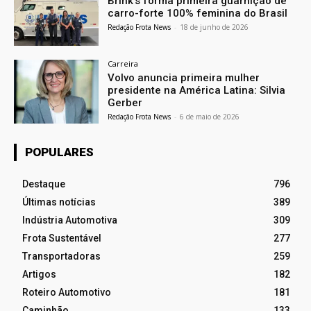
Brink’s forma primeira guarnição de
carro-forte 100% feminina do Brasil
Redação Frota News
-
18 de junho de 2026
Carreira
Volvo anuncia primeira mulher
presidente na América Latina: Silvia
Gerber
Redação Frota News
-
6 de maio de 2026
POPULARES
Destaque
796
Últimas notícias
389
Indústria Automotiva
309
Frota Sustentável
277
Transportadoras
259
Artigos
182
Roteiro Automotivo
181
Caminhão
133