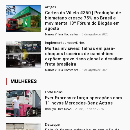
Artigos
Cortes do Villela #350 | Produção de
biometano cresce 75% no Brasil e
movimenta 13º Fórum do Biogás em
agosto
Marcos Villela Hochreiter
-
6 de agosto de 2026
Implementos rodoviários
Mortes invisíveis: falhas em para-
choques traseiros de caminhões
expõem grave risco global e desafiam
frota brasileira
Marcos Villela Hochreiter
-
5 de agosto de 2026
MULHERES
Frota Delas
Ever Express reforça operações com
11 novos Mercedes-Benz Actros
Redação Frota News
-
29 de junho de 2026
Destaque