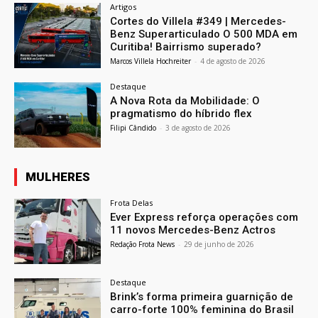
Artigos
Cortes do Villela #349 | Mercedes-
Benz Superarticulado O 500 MDA em
Curitiba! Bairrismo superado?
Marcos Villela Hochreiter
-
4 de agosto de 2026
Destaque
A Nova Rota da Mobilidade: O
pragmatismo do híbrido flex
Filipi Cândido
-
3 de agosto de 2026
MULHERES
Frota Delas
Ever Express reforça operações com
11 novos Mercedes-Benz Actros
Redação Frota News
-
29 de junho de 2026
Destaque
Brink’s forma primeira guarnição de
carro-forte 100% feminina do Brasil