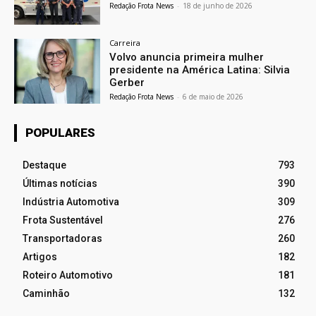
Redação Frota News
-
18 de junho de 2026
Carreira
Volvo anuncia primeira mulher
presidente na América Latina: Silvia
Gerber
Redação Frota News
-
6 de maio de 2026
POPULARES
Destaque
793
Últimas notícias
390
Indústria Automotiva
309
Frota Sustentável
276
Transportadoras
260
Artigos
182
Roteiro Automotivo
181
Caminhão
132