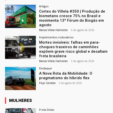
Artigos
Cortes do Villela #350 | Produção de
biometano cresce 75% no Brasil e
movimenta 13º Fórum do Biogás em
agosto
Marcos Villela Hochreiter
-
6 de agosto de 2026
Implementos rodoviários
Mortes invisíveis: falhas em para-
choques traseiros de caminhões
expõem grave risco global e desafiam
frota brasileira
Marcos Villela Hochreiter
-
5 de agosto de 2026
Destaque
A Nova Rota da Mobilidade: O
pragmatismo do híbrido flex
Filipi Cândido
-
3 de agosto de 2026
MULHERES
Frota Delas