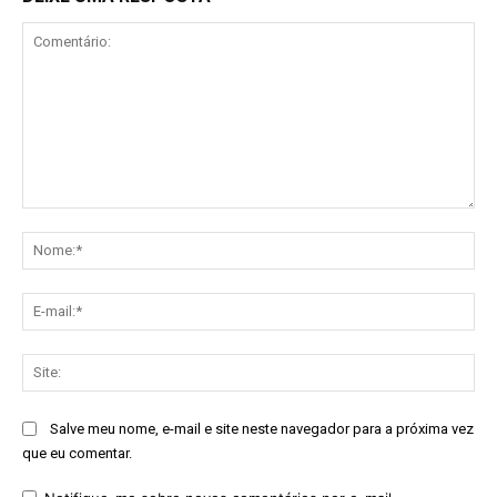
Comentário:
No
E-
mai
Sit
Salve meu nome, e-mail e site neste navegador para a próxima vez
que eu comentar.