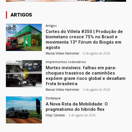
ARTIGOS
Artigos
Cortes do Villela #350 | Produção de
biometano cresce 75% no Brasil e
movimenta 13º Fórum do Biogás em
agosto
Marcos Villela Hochreiter
-
6 de agosto de 2026
Implementos rodoviários
Mortes invisíveis: falhas em para-
choques traseiros de caminhões
expõem grave risco global e desafiam
frota brasileira
Marcos Villela Hochreiter
-
5 de agosto de 2026
Destaque
A Nova Rota da Mobilidade: O
pragmatismo do híbrido flex
Filipi Cândido
-
3 de agosto de 2026