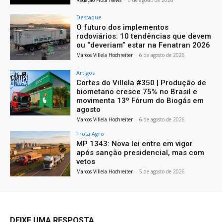
Destaque
O futuro dos implementos
rodoviários: 10 tendências que devem
ou “deveriam” estar na Fenatran 2026
Marcos Villela Hochreiter
-
6 de agosto de 2026
Artigos
Cortes do Villela #350 | Produção de
biometano cresce 75% no Brasil e
movimenta 13º Fórum do Biogás em
agosto
Marcos Villela Hochreiter
-
6 de agosto de 2026
Frota Agro
MP 1343: Nova lei entre em vigor
após sanção presidencial, mas com
vetos
Marcos Villela Hochreiter
-
5 de agosto de 2026
DEIXE UMA RESPOSTA