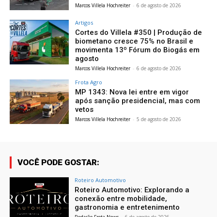
Marcos Villela Hochreiter
-
6 de agosto de 2026
Artigos
Cortes do Villela #350 | Produção de
biometano cresce 75% no Brasil e
movimenta 13º Fórum do Biogás em
agosto
Marcos Villela Hochreiter
-
6 de agosto de 2026
Frota Agro
MP 1343: Nova lei entre em vigor
após sanção presidencial, mas com
vetos
Marcos Villela Hochreiter
-
5 de agosto de 2026
VOCÊ PODE GOSTAR:
Roteiro Automotivo
Roteiro Automotivo: Explorando a
conexão entre mobilidade,
gastronomia e entretenimento
Redação Frota News
-
6 de agosto de 2026