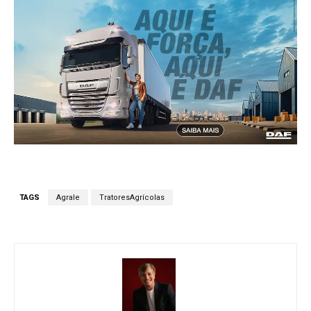
TAGS
Agrale
TratoresAgrícolas