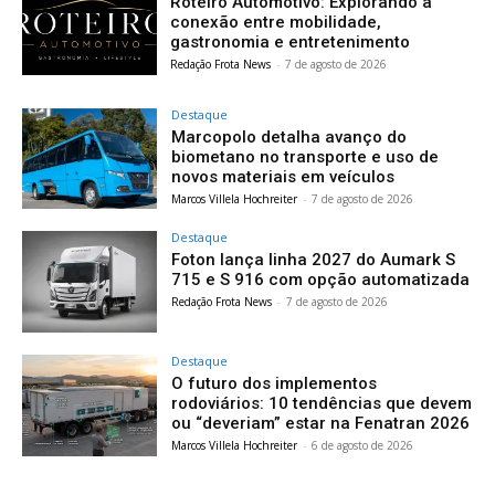
Roteiro Automotivo: Explorando a
conexão entre mobilidade,
gastronomia e entretenimento
Redação Frota News
-
7 de agosto de 2026
Destaque
Marcopolo detalha avanço do
biometano no transporte e uso de
novos materiais em veículos
Marcos Villela Hochreiter
-
7 de agosto de 2026
Destaque
Foton lança linha 2027 do Aumark S
715 e S 916 com opção automatizada
Redação Frota News
-
7 de agosto de 2026
Destaque
O futuro dos implementos
rodoviários: 10 tendências que devem
ou “deveriam” estar na Fenatran 2026
Marcos Villela Hochreiter
-
6 de agosto de 2026