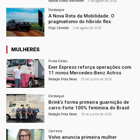
Marcos Villela Hochreiter
-
5 de agosto de 2026
Destaque
A Nova Rota da Mobilidade: O
pragmatismo do híbrido flex
Filipi Cândido
-
3 de agosto de 2026
MULHERES
Frota Delas
Ever Express reforça operações com
11 novos Mercedes-Benz Actros
Redação Frota News
-
29 de junho de 2026
Destaque
Brink’s forma primeira guarnição de
carro-forte 100% feminina do Brasil
Redação Frota News
-
18 de junho de 2026
Carreira
Volvo anuncia primeira mulher