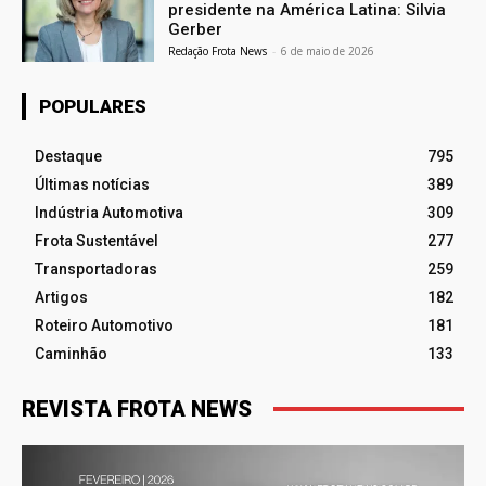
presidente na América Latina: Silvia
Gerber
Redação Frota News
-
6 de maio de 2026
POPULARES
Destaque
795
Últimas notícias
389
Indústria Automotiva
309
Frota Sustentável
277
Transportadoras
259
Artigos
182
Roteiro Automotivo
181
Caminhão
133
REVISTA FROTA NEWS