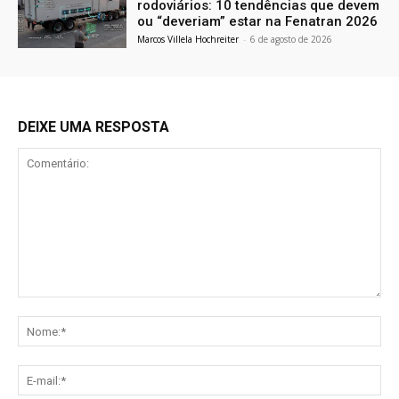
rodoviários: 10 tendências que devem
ou “deveriam” estar na Fenatran 2026
Marcos Villela Hochreiter
-
6 de agosto de 2026
DEIXE UMA RESPOSTA
Comentário:
No
E-
mai