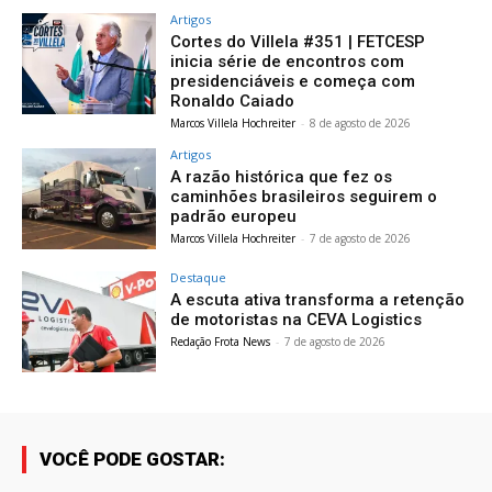
Artigos
Cortes do Villela #351 | FETCESP
inicia série de encontros com
presidenciáveis e começa com
Ronaldo Caiado
Marcos Villela Hochreiter
-
8 de agosto de 2026
Artigos
A razão histórica que fez os
caminhões brasileiros seguirem o
padrão europeu
Marcos Villela Hochreiter
-
7 de agosto de 2026
Destaque
A escuta ativa transforma a retenção
de motoristas na CEVA Logistics
Redação Frota News
-
7 de agosto de 2026
VOCÊ PODE GOSTAR: