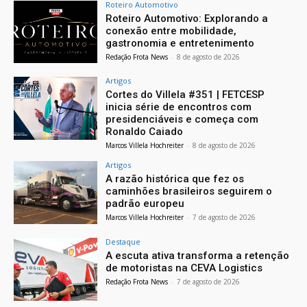
Roteiro Automotivo
Roteiro Automotivo: Explorando a
conexão entre mobilidade,
gastronomia e entretenimento
Redação Frota News
-
8 de agosto de 2026
Artigos
Cortes do Villela #351 | FETCESP
inicia série de encontros com
presidenciáveis e começa com
Ronaldo Caiado
Marcos Villela Hochreiter
-
8 de agosto de 2026
Artigos
A razão histórica que fez os
caminhões brasileiros seguirem o
padrão europeu
Marcos Villela Hochreiter
-
7 de agosto de 2026
Destaque
A escuta ativa transforma a retenção
de motoristas na CEVA Logistics
Redação Frota News
-
7 de agosto de 2026