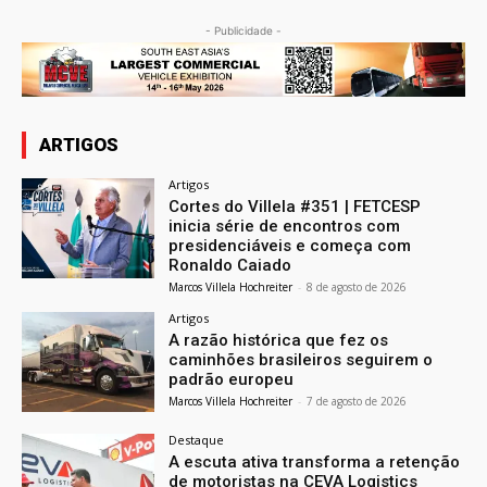
- Publicidade -
ARTIGOS
Artigos
Cortes do Villela #351 | FETCESP
inicia série de encontros com
presidenciáveis e começa com
Ronaldo Caiado
Marcos Villela Hochreiter
-
8 de agosto de 2026
Artigos
A razão histórica que fez os
caminhões brasileiros seguirem o
padrão europeu
Marcos Villela Hochreiter
-
7 de agosto de 2026
Destaque
A escuta ativa transforma a retenção
de motoristas na CEVA Logistics