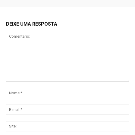
DEIXE UMA RESPOSTA
Comentário:
No
E-
mai
Sit