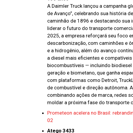
A Daimler Truck lançou a campanha gl
de Avanço”, celebrando sua história d
caminhão de 1896 e destacando sua in
liderar o futuro do transporte comerci
2025, a empresa reforçará seu foco 
descarbonização, com caminhões e ôn
e a hidrogênio, além do avanço contí
a diesel mais eficientes e compatívei
biocombustíveis — incluindo biodiese
geração e biometano, que ganha espaç
com plataformas como Detroit, TruckLi
de combustível e direção autônoma. A 
combinando ações de marca, redes so
moldar a próxima fase do transporte 
Prometeon acelera no Brasil: rebrandi
02
Atego 3433