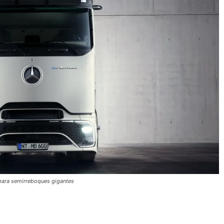
 para semirreboques gigantes