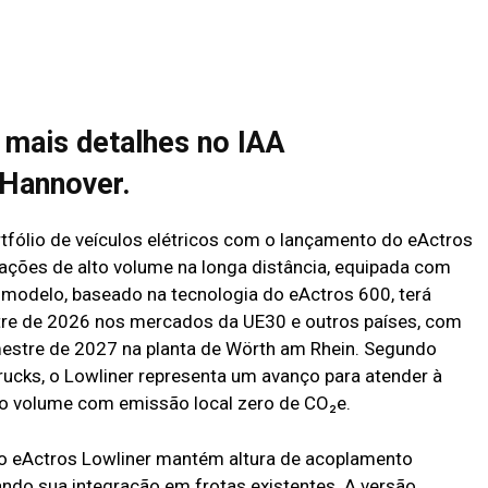
 mais detalhes no IAA
 Hannover.
fólio de veículos elétricos com o lançamento do eActros
rações de alto volume na longa distância, equipada com
O modelo, baseado na tecnologia do eActros 600, terá
estre de 2026 nos mercados da UE30 e outros países, com
imestre de 2027 na planta de Wörth am Rhein. Segundo
ucks, o Lowliner representa um avanço para atender à
to volume com emissão local zero de CO₂e.
 o eActros Lowliner mantém altura de acoplamento
ando sua integração em frotas existentes. A versão