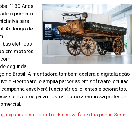
obal “130 Anos
esde o primeiro
iciativa para
al. Ao longo de
em
ibus elétricos
nuo em motores
s com
l de segunda
o no Brasil. A montadora também acelera a digitalização
ve e Fleetboard, e amplia parcerias em software, células
campanha envolverá funcionários, clientes e acionistas,
ciais e eventos para mostrar como a empresa pretende
comercial.
ng, expansão na Copa Truck e nova fase dos pneus Serie