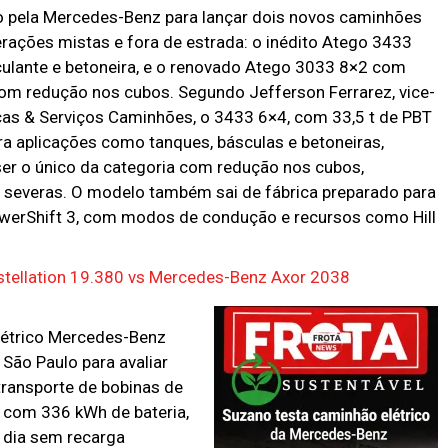
o pela Mercedes-Benz para lançar dois novos caminhões
ações mistas e fora de estrada: o inédito Atego 3433
culante e betoneira, e o renovado Atego 3033 8×2 com
com redução nos cubos. Segundo Jefferson Ferrarez, vice-
ças & Serviços Caminhões, o 3433 6×4, com 33,5 t de PBT
ra aplicações como tanques, básculas e betoneiras,
er o único da categoria com redução nos cubos,
s severas. O modelo também sai de fábrica preparado para
owerShift 3, com modos de condução e recursos como Hill
tellation 19.380 vs Mercedes-Benz Axor 2038
létrico Mercedes-Benz
São Paulo para avaliar
 transporte de bobinas de
, com 336 kWh de bateria,
 dia sem recarga