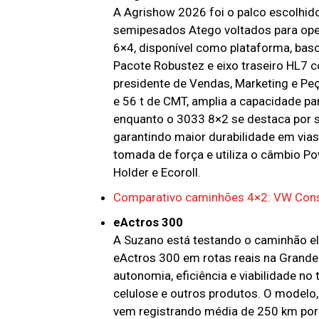
A Agrishow 2026 foi o palco escolhid
semipesados Atego voltados para oper
6×4, disponível como plataforma, bas
Pacote Robustez e eixo traseiro HL7 
presidente de Vendas, Marketing e Pe
e 56 t de CMT, amplia a capacidade pa
enquanto o 3033 8×2 se destaca por s
garantindo maior durabilidade em via
tomada de força e utiliza o câmbio P
Holder e Ecoroll.
Comparativo caminhões 4×2: VW Cons
eActros 300
A Suzano está testando o caminhão e
eActros 300 em rotas reais na Grande 
autonomia, eficiência e viabilidade no
celulose e outros produtos. O modelo
vem registrando média de 250 km por