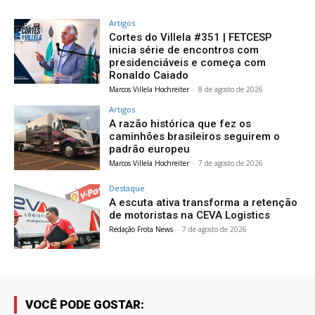
Artigos
Cortes do Villela #351 | FETCESP
inicia série de encontros com
presidenciáveis e começa com
Ronaldo Caiado
Marcos Villela Hochreiter
-
8 de agosto de 2026
Artigos
A razão histórica que fez os
caminhões brasileiros seguirem o
padrão europeu
Marcos Villela Hochreiter
-
7 de agosto de 2026
Destaque
A escuta ativa transforma a retenção
de motoristas na CEVA Logistics
Redação Frota News
-
7 de agosto de 2026
VOCÊ PODE GOSTAR: