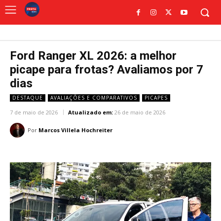
Ford Ranger XL 2026: a melhor
picape para frotas? Avaliamos por 7
dias
DESTAQUE
AVALIAÇÕES E COMPARATIVOS
PICAPES
7 de maio de 2026
Atualizado em:
26 de maio de 2026
Por
Marcos Villela Hochreiter