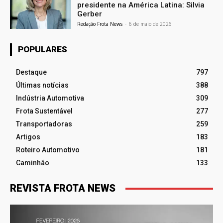
presidente na América Latina: Silvia
Gerber
Redação Frota News
-
6 de maio de 2026
POPULARES
Destaque
797
Últimas notícias
388
Indústria Automotiva
309
Frota Sustentável
277
Transportadoras
259
Artigos
183
Roteiro Automotivo
181
Caminhão
133
REVISTA FROTA NEWS