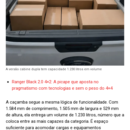
A versão cabine dupla tem capacidade 1.230 litros em volume
Ranger Black 2.0 4×2: A picape que aposta no
pragmatismo com tecnologias e sem o peso do 4×4
A caçamba segue a mesma lógica de funcionalidade. Com
1.584 mm de comprimento, 1.505 mm de largura e 529 mm
de altura, ela entrega um volume de 1.230 litros, número que a
coloca entre as mais capazes da categoria. É espaço
suficiente para acomodar cargas e equipamentos