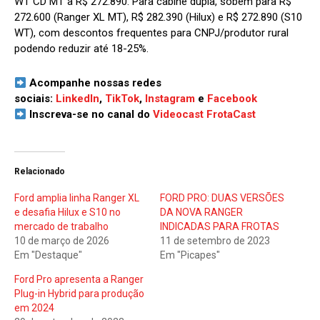
WT CD MT a R$ 272.890. Para cabine dupla, sobem para R$
272.600 (Ranger XL MT), R$ 282.390 (Hilux) e R$ 272.890 (S10
WT), com descontos frequentes para CNPJ/produtor rural
podendo reduzir até 18-25%.
Acompanhe nossas redes
sociais:
LinkedIn
,
TikTok
,
Instagram
e
Facebook
Inscreva-se no canal do
Videocast FrotaCast
Relacionado
Ford amplia linha Ranger XL
FORD PRO: DUAS VERSÕES
e desafia Hilux e S10 no
DA NOVA RANGER
mercado de trabalho
INDICADAS PARA FROTAS
10 de março de 2026
11 de setembro de 2023
Em "Destaque"
Em "Picapes"
Ford Pro apresenta a Ranger
Plug-in Hybrid para produção
em 2024