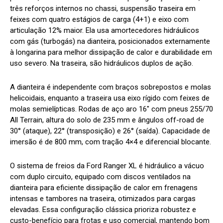
três reforços internos no chassi, suspensão traseira em
feixes com quatro estágios de carga (4+1) e eixo com
articulação 12% maior. Ela usa amortecedores hidráulicos
com gás (turbogás) na dianteira, posicionados externamente
à longarina para melhor dissipação de calor e durabilidade em
uso severo. Na traseira, são hidráulicos duplos de ação.
A dianteira é independente com braços sobrepostos e molas
helicoidais, enquanto a traseira usa eixo rígido com feixes de
molas semielípticas. Rodas de aço aro 16″ com pneus 255/70
All Terrain, altura do solo de 235 mm e ângulos off-road de
30° (ataque), 22° (transposição) e 26° (saída). Capacidade de
imersão é de 800 mm, com tração 4×4 e diferencial blocante.
O sistema de freios da Ford Ranger XL é hidráulico a vácuo
com duplo circuito, equipado com discos ventilados na
dianteira para eficiente dissipação de calor em frenagens
intensas e tambores na traseira, otimizados para cargas
elevadas. Essa configuração clássica prioriza robustez e
custo-benefício para frotas e uso comercial, mantendo bom