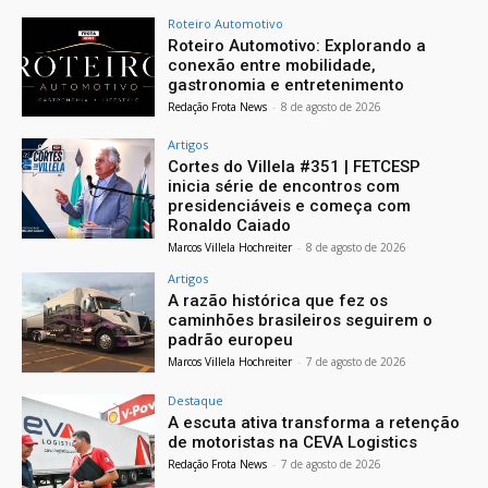
Roteiro Automotivo
Roteiro Automotivo: Explorando a
conexão entre mobilidade,
gastronomia e entretenimento
Redação Frota News
-
8 de agosto de 2026
Artigos
Cortes do Villela #351 | FETCESP
inicia série de encontros com
presidenciáveis e começa com
Ronaldo Caiado
Marcos Villela Hochreiter
-
8 de agosto de 2026
Artigos
A razão histórica que fez os
caminhões brasileiros seguirem o
padrão europeu
Marcos Villela Hochreiter
-
7 de agosto de 2026
Destaque
A escuta ativa transforma a retenção
de motoristas na CEVA Logistics
Redação Frota News
-
7 de agosto de 2026