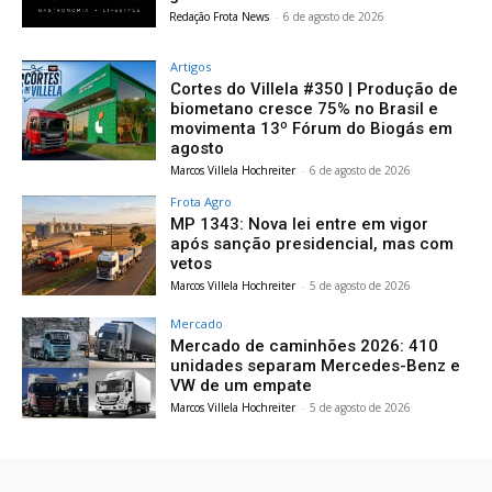
Redação Frota News
-
6 de agosto de 2026
Artigos
Cortes do Villela #350 | Produção de
biometano cresce 75% no Brasil e
movimenta 13º Fórum do Biogás em
agosto
Marcos Villela Hochreiter
-
6 de agosto de 2026
Frota Agro
MP 1343: Nova lei entre em vigor
após sanção presidencial, mas com
vetos
Marcos Villela Hochreiter
-
5 de agosto de 2026
Mercado
Mercado de caminhões 2026: 410
unidades separam Mercedes-Benz e
VW de um empate
Marcos Villela Hochreiter
-
5 de agosto de 2026