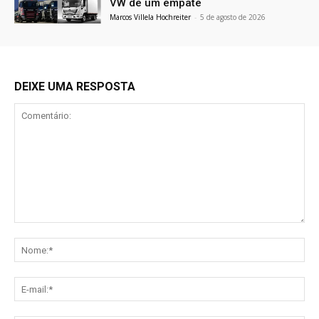
VW de um empate
Marcos Villela Hochreiter
-
5 de agosto de 2026
DEIXE UMA RESPOSTA
Comentário:
No
E-
mai