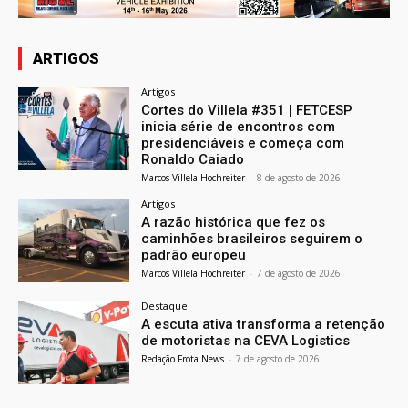
ARTIGOS
Artigos
Cortes do Villela #351 | FETCESP
inicia série de encontros com
presidenciáveis e começa com
Ronaldo Caiado
Marcos Villela Hochreiter
-
8 de agosto de 2026
Artigos
A razão histórica que fez os
caminhões brasileiros seguirem o
padrão europeu
Marcos Villela Hochreiter
-
7 de agosto de 2026
Destaque
A escuta ativa transforma a retenção
de motoristas na CEVA Logistics
Redação Frota News
-
7 de agosto de 2026