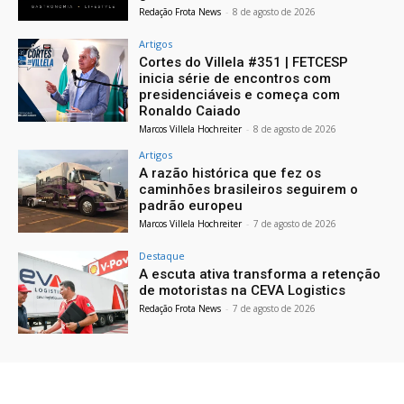
Redação Frota News
-
8 de agosto de 2026
Artigos
Cortes do Villela #351 | FETCESP
inicia série de encontros com
presidenciáveis e começa com
Ronaldo Caiado
Marcos Villela Hochreiter
-
8 de agosto de 2026
Artigos
A razão histórica que fez os
caminhões brasileiros seguirem o
padrão europeu
Marcos Villela Hochreiter
-
7 de agosto de 2026
Destaque
A escuta ativa transforma a retenção
de motoristas na CEVA Logistics
Redação Frota News
-
7 de agosto de 2026