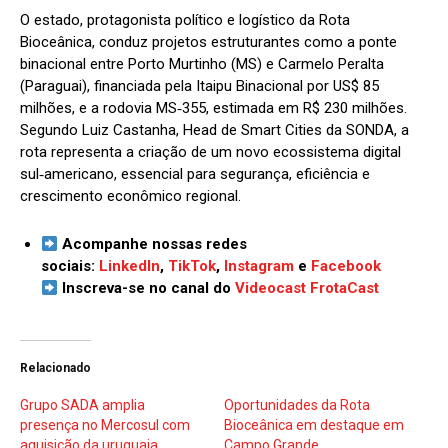
O estado, protagonista político e logístico da Rota
Bioceânica, conduz projetos estruturantes como a ponte
binacional entre Porto Murtinho (MS) e Carmelo Peralta
(Paraguai), financiada pela Itaipu Binacional por US$ 85
milhões, e a rodovia MS‑355, estimada em R$ 230 milhões.
Segundo Luiz Castanha, Head de Smart Cities da SONDA, a
rota representa a criação de um novo ecossistema digital
sul‑americano, essencial para segurança, eficiência e
crescimento econômico regional.
Acompanhe nossas redes
sociais:
LinkedIn
,
TikTok
,
Instagram
e
Facebook
Inscreva-se no canal do
Videocast FrotaCast
Relacionado
Grupo SADA amplia
Oportunidades da Rota
presença no Mercosul com
Bioceânica em destaque em
aquisição da uruguaia
Campo Grande