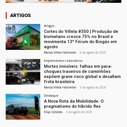
ARTIGOS
Artigos
Cortes do Villela #350 | Produção de
biometano cresce 75% no Brasil e
movimenta 13º Fórum do Biogás em
agosto
Marcos Villela Hochreiter
-
6 de agosto de 2026
Implementos rodoviários
Mortes invisíveis: falhas em para-
choques traseiros de caminhões
expõem grave risco global e desafiam
frota brasileira
Marcos Villela Hochreiter
-
5 de agosto de 2026
Destaque
A Nova Rota da Mobilidade: O
pragmatismo do híbrido flex
Filipi Cândido
-
3 de agosto de 2026