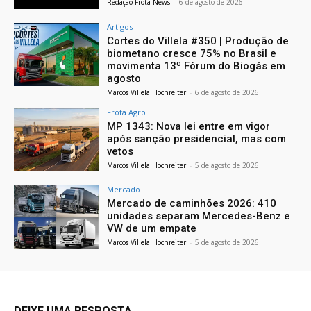
Redação Frota News
-
6 de agosto de 2026
Artigos
Cortes do Villela #350 | Produção de
biometano cresce 75% no Brasil e
movimenta 13º Fórum do Biogás em
agosto
Marcos Villela Hochreiter
-
6 de agosto de 2026
Frota Agro
MP 1343: Nova lei entre em vigor
após sanção presidencial, mas com
vetos
Marcos Villela Hochreiter
-
5 de agosto de 2026
Mercado
Mercado de caminhões 2026: 410
unidades separam Mercedes-Benz e
VW de um empate
Marcos Villela Hochreiter
-
5 de agosto de 2026
DEIXE UMA RESPOSTA