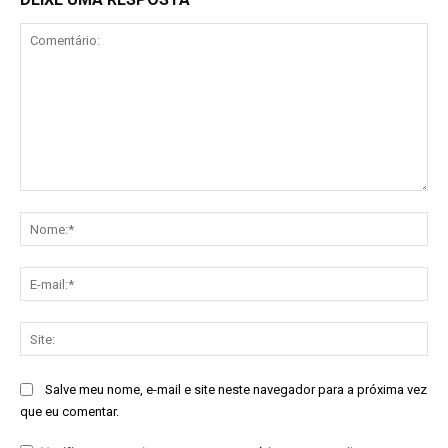
Comentário:
No
E-
mai
Sit
Salve meu nome, e-mail e site neste navegador para a próxima vez
que eu comentar.