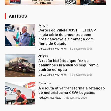
ARTIGOS
Artigos
Cortes do Villela #351 | FETCESP
inicia série de encontros com
presidenciáveis e começa com
Ronaldo Caiado
Marcos Villela Hochreiter
-
8 de agosto de 2026
Artigos
A razão histórica que fez os
caminhões brasileiros seguirem o
padrão europeu
Marcos Villela Hochreiter
-
7 de agosto de 2026
Destaque
A escuta ativa transforma a retenção
de motoristas na CEVA Logistics
Redação Frota News
-
7 de agosto de 2026