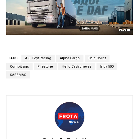
TAGS
A.J. Foyt Racing
Alpha Cargo
Caio Collet
Combitrans
Firestone
Helio Castroneves
Indy 500
SASSMAQ