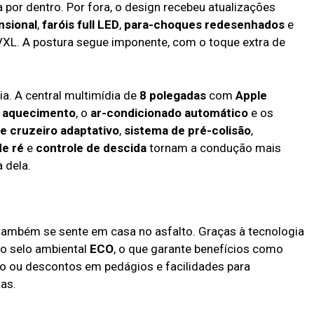
 por dentro. Por fora, o design recebeu atualizações
nsional
,
faróis full LED
,
para-choques redesenhados
e
L. A postura segue imponente, com o toque extra de
ia. A central multimídia de
8 polegadas
com
Apple
 aquecimento
, o
ar-condicionado automático
e os
e cruzeiro adaptativo
,
sistema de pré-colisão
,
e ré
e
controle de descida
tornam a condução mais
 dela.
 também se sente em casa no asfalto. Graças à tecnologia
 o selo ambiental
ECO
, o que garante benefícios como
o ou descontos em pedágios e facilidades para
as.