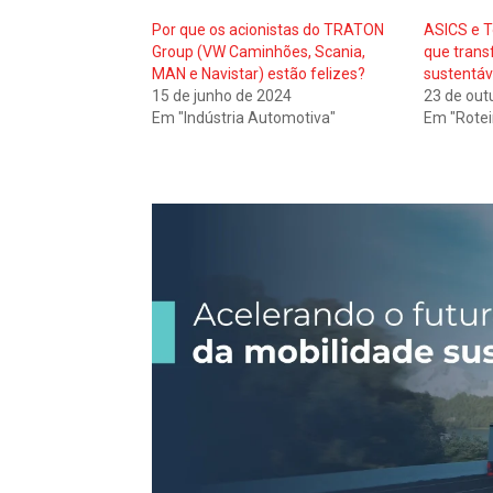
Por que os acionistas do TRATON
ASICS e T
Group (VW Caminhões, Scania,
que trans
MAN e Navistar) estão felizes?
sustentáv
15 de junho de 2024
23 de out
Em "Indústria Automotiva"
Em "Rotei