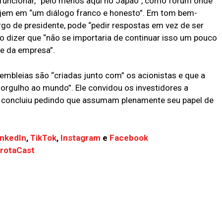
funcionar, “pelo menos aqui no Japão”, como fórum onde
gajem em “um diálogo franco e honesto”. Em tom bem-
go de presidente, pode “pedir respostas em vez de ser
o dizer que “não se importaria de continuar isso um pouco
de da empresa”.
embleias são “criadas junto com” os acionistas e que a
 orgulho ao mundo”. Ele convidou os investidores a
 e concluiu pedindo que assumam plenamente seu papel de
inkedIn
,
TikTok
,
Instagram
e
Facebook
FrotaCast