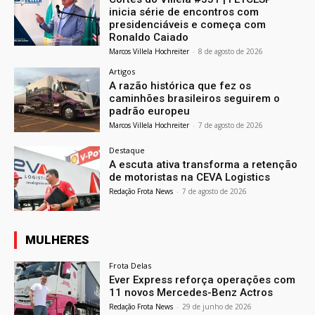
inicia série de encontros com
presidenciáveis e começa com
Ronaldo Caiado
Marcos Villela Hochreiter
-
8 de agosto de 2026
Artigos
A razão histórica que fez os
caminhões brasileiros seguirem o
padrão europeu
Marcos Villela Hochreiter
-
7 de agosto de 2026
Destaque
A escuta ativa transforma a retenção
de motoristas na CEVA Logistics
Redação Frota News
-
7 de agosto de 2026
MULHERES
Frota Delas
Ever Express reforça operações com
11 novos Mercedes-Benz Actros
Redação Frota News
-
29 de junho de 2026