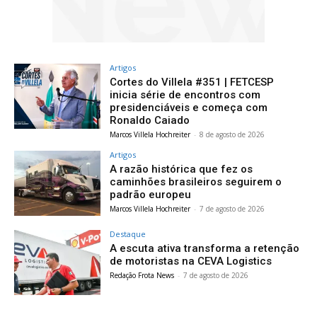
Artigos
Cortes do Villela #351 | FETCESP
inicia série de encontros com
presidenciáveis e começa com
Ronaldo Caiado
Marcos Villela Hochreiter
-
8 de agosto de 2026
Artigos
A razão histórica que fez os
caminhões brasileiros seguirem o
padrão europeu
Marcos Villela Hochreiter
-
7 de agosto de 2026
Destaque
A escuta ativa transforma a retenção
de motoristas na CEVA Logistics
Redação Frota News
-
7 de agosto de 2026