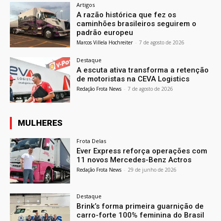
Artigos
A razão histórica que fez os
caminhões brasileiros seguirem o
padrão europeu
Marcos Villela Hochreiter
-
7 de agosto de 2026
Destaque
A escuta ativa transforma a retenção
de motoristas na CEVA Logistics
Redação Frota News
-
7 de agosto de 2026
MULHERES
Frota Delas
Ever Express reforça operações com
11 novos Mercedes-Benz Actros
Redação Frota News
-
29 de junho de 2026
Destaque
Brink’s forma primeira guarnição de
carro-forte 100% feminina do Brasil