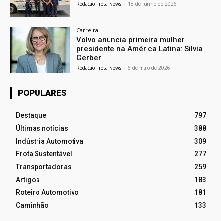
Redação Frota News
-
18 de junho de 2026
Carreira
Volvo anuncia primeira mulher
presidente na América Latina: Silvia
Gerber
Redação Frota News
-
6 de maio de 2026
POPULARES
Destaque
797
Últimas notícias
388
Indústria Automotiva
309
Frota Sustentável
277
Transportadoras
259
Artigos
183
Roteiro Automotivo
181
Caminhão
133