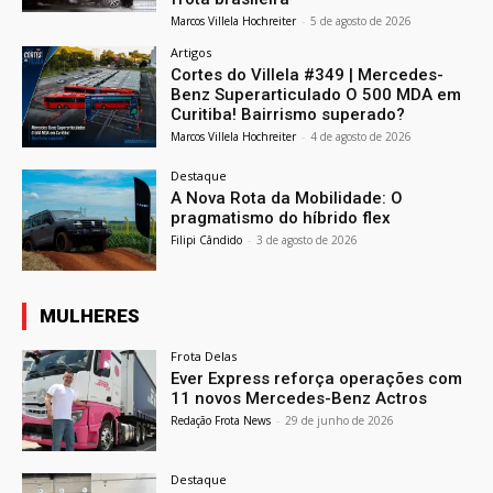
Marcos Villela Hochreiter
-
5 de agosto de 2026
Artigos
Cortes do Villela #349 | Mercedes-
Benz Superarticulado O 500 MDA em
Curitiba! Bairrismo superado?
Marcos Villela Hochreiter
-
4 de agosto de 2026
Destaque
A Nova Rota da Mobilidade: O
pragmatismo do híbrido flex
Filipi Cândido
-
3 de agosto de 2026
MULHERES
Frota Delas
Ever Express reforça operações com
11 novos Mercedes-Benz Actros
Redação Frota News
-
29 de junho de 2026
Destaque