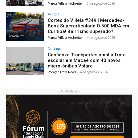
Marcos Villela Hochreiter
-
5 de agosto de 2026
Artigos
Cortes do Villela #349 | Mercedes-
Benz Superarticulado O 500 MDA em
Curitiba! Bairrismo superado?
Marcos Villela Hochreiter
-
4 de agosto de 2026
Destaque
Confianza Transportes amplia frota
escolar em Macaé com 40 novos
micro-ônibus Volare
Redação Frota News
-
4 de agosto de 2026
- Publicidade -