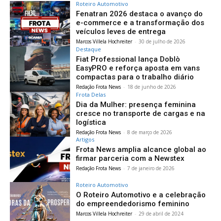
Roteiro Automotivo
Fenatran 2026 destaca o avanço do
e-commerce e a transformação dos
veículos leves de entrega
Marcos Villela Hochreiter
-
30 de julho de 2026
Destaque
Fiat Professional lança Doblò
EasyPRO e reforça aposta em vans
compactas para o trabalho diário
Redação Frota News
-
18 de junho de 2026
Frota Delas
Dia da Mulher: presença feminina
cresce no transporte de cargas e na
logística
Redação Frota News
-
8 de março de 2026
Artigos
Frota News amplia alcance global ao
firmar parceria com a Newstex
Redação Frota News
-
7 de janeiro de 2026
Roteiro Automotivo
O Roteiro Automotivo e a celebração
do empreendedorismo feminino
Marcos Villela Hochreiter
-
29 de abril de 2024