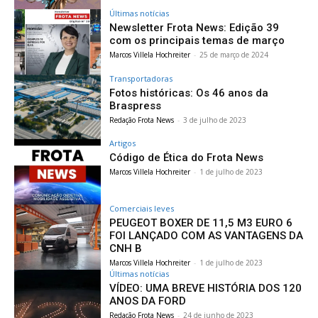
Últimas notícias
Newsletter Frota News: Edição 39
com os principais temas de março
Marcos Villela Hochreiter
-
25 de março de 2024
Transportadoras
Fotos históricas: Os 46 anos da
Braspress
Redação Frota News
-
3 de julho de 2023
Artigos
Código de Ética do Frota News
Marcos Villela Hochreiter
-
1 de julho de 2023
Comerciais leves
PEUGEOT BOXER DE 11,5 M3 EURO 6
FOI LANÇADO COM AS VANTAGENS DA
CNH B
Marcos Villela Hochreiter
-
1 de julho de 2023
Últimas notícias
VÍDEO: UMA BREVE HISTÓRIA DOS 120
ANOS DA FORD
Redação Frota News
-
24 de junho de 2023