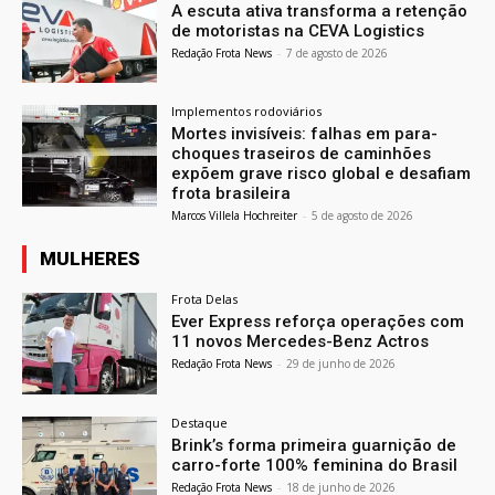
A escuta ativa transforma a retenção
de motoristas na CEVA Logistics
Redação Frota News
-
7 de agosto de 2026
Implementos rodoviários
Mortes invisíveis: falhas em para-
choques traseiros de caminhões
expõem grave risco global e desafiam
frota brasileira
Marcos Villela Hochreiter
-
5 de agosto de 2026
MULHERES
Frota Delas
Ever Express reforça operações com
11 novos Mercedes-Benz Actros
Redação Frota News
-
29 de junho de 2026
Destaque
Brink’s forma primeira guarnição de
carro-forte 100% feminina do Brasil
Redação Frota News
-
18 de junho de 2026