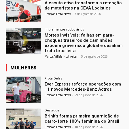
A escuta ativa transforma a retenção
de motoristas na CEVA Logistics
Redação Frota News
-
7 de agosto de 2026
Implementos rodoviários
Mortes invisíveis: falhas em para-
choques traseiros de caminhões
expõem grave risco global e desafiam
frota brasileira
Marcos Villela Hochreiter
-
5 de agosto de 2026
MULHERES
Frota Delas
Ever Express reforça operações com
11 novos Mercedes-Benz Actros
Redação Frota News
-
29 de junho de 2026
Destaque
Brink’s forma primeira guarnição de
carro-forte 100% feminina do Brasil
Redação Frota News
-
18 de junho de 2026