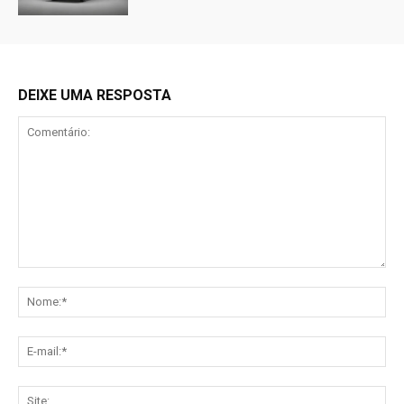
DEIXE UMA RESPOSTA
Comentário:
No
E-
mai
Sit