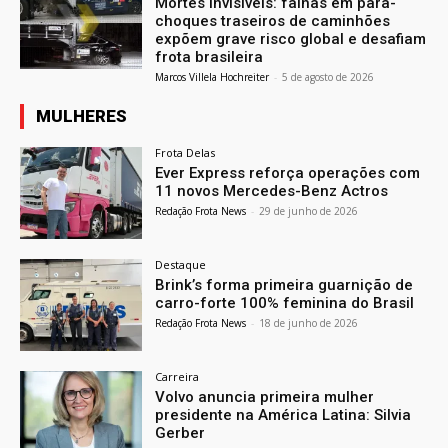
Mortes invisíveis: falhas em para-
choques traseiros de caminhões
expõem grave risco global e desafiam
frota brasileira
Marcos Villela Hochreiter
-
5 de agosto de 2026
MULHERES
Frota Delas
Ever Express reforça operações com
11 novos Mercedes-Benz Actros
Redação Frota News
-
29 de junho de 2026
Destaque
Brink’s forma primeira guarnição de
carro-forte 100% feminina do Brasil
Redação Frota News
-
18 de junho de 2026
Carreira
Volvo anuncia primeira mulher
presidente na América Latina: Silvia
Gerber