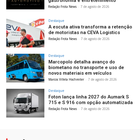
gastronomia e entretenimento
Redação Frota News
-
7 de agosto de 2026
Destaque
A escuta ativa transforma a retenção
de motoristas na CEVA Logistics
Redação Frota News
-
7 de agosto de 2026
Destaque
Marcopolo detalha avanço do
biometano no transporte e uso de
novos materiais em veículos
Marcos Villela Hochreiter
-
7 de agosto de 2026
Destaque
Foton lança linha 2027 do Aumark S
715 e S 916 com opção automatizada
Redação Frota News
-
7 de agosto de 2026