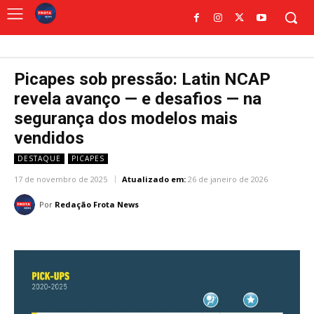
Picapes sob pressão: Latin NCAP
revela avanço — e desafios — na
segurança dos modelos mais
vendidos
DESTAQUE
PICAPES
17 de novembro de 2025
Atualizado em:
26 de janeiro de 2026
Por
Redação Frota News