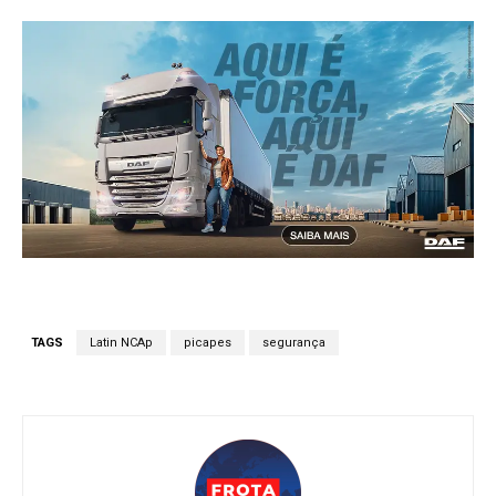
TAGS
Latin NCAp
picapes
segurança