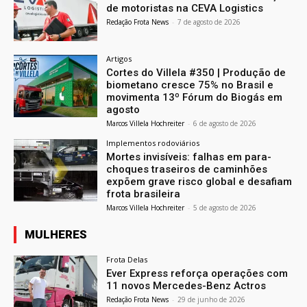
de motoristas na CEVA Logistics
Redação Frota News
-
7 de agosto de 2026
Artigos
Cortes do Villela #350 | Produção de
biometano cresce 75% no Brasil e
movimenta 13º Fórum do Biogás em
agosto
Marcos Villela Hochreiter
-
6 de agosto de 2026
Implementos rodoviários
Mortes invisíveis: falhas em para-
choques traseiros de caminhões
expõem grave risco global e desafiam
frota brasileira
Marcos Villela Hochreiter
-
5 de agosto de 2026
MULHERES
Frota Delas
Ever Express reforça operações com
11 novos Mercedes-Benz Actros
Redação Frota News
-
29 de junho de 2026