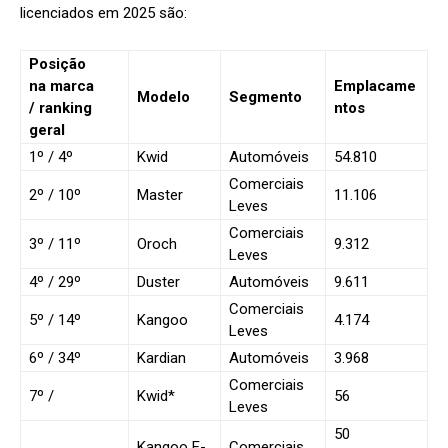
licenciados em 2025 são:
Posição
na
marca
Emplacame
Modelo
Segmento
/ ranking
ntos
geral
1º
/ 4º
Kwid
Automóveis
54.810
Comerciais
2º
/ 10º
Master
11.106
Leves
Comerciais
3º
/ 11º
Oroch
9.312
Leves
4º
/ 29º
Duster
Automóveis
9.611
Comerciais
5º
/ 14º
Kangoo
4.174
Leves
6º
/ 34º
Kardian
Automóveis
3.968
Comerciais
7º
/
Kwid*
56
Leves
50
Kangoo E-
Comerciais