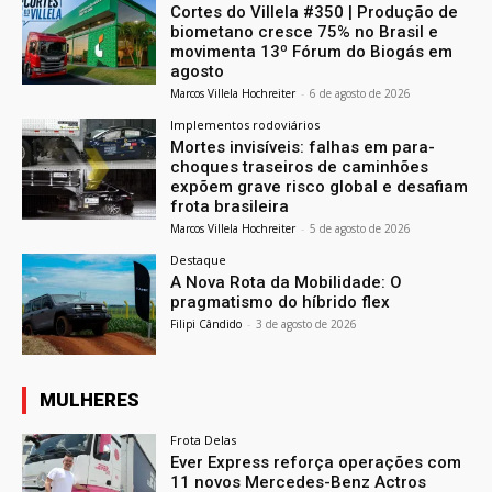
Cortes do Villela #350 | Produção de
biometano cresce 75% no Brasil e
movimenta 13º Fórum do Biogás em
agosto
Marcos Villela Hochreiter
-
6 de agosto de 2026
Implementos rodoviários
Mortes invisíveis: falhas em para-
choques traseiros de caminhões
expõem grave risco global e desafiam
frota brasileira
Marcos Villela Hochreiter
-
5 de agosto de 2026
Destaque
A Nova Rota da Mobilidade: O
pragmatismo do híbrido flex
Filipi Cândido
-
3 de agosto de 2026
MULHERES
Frota Delas
Ever Express reforça operações com
11 novos Mercedes-Benz Actros