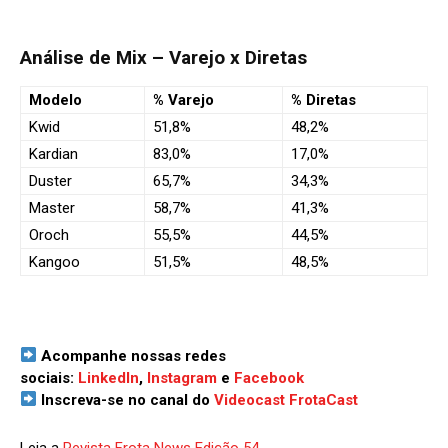
Análise de Mix – Varejo x Diretas
Modelo
% Varejo
% Diretas
Kwid
51,8%
48,2%
Kardian
83,0%
17,0%
Duster
65,7%
34,3%
Master
58,7%
41,3%
Oroch
55,5%
44,5%
Kangoo
51,5%
48,5%
Acompanhe nossas redes
sociais:
LinkedIn
,
Instagram
e
Facebook
Inscreva-se no canal do
Videocast FrotaCast
Leia a
Revista Frota News Edição 54