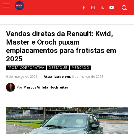
Vendas diretas da Renault: Kwid,
Master e Oroch puxam
emplacamentos para frotistas em
2025
FROTA CORPORATIVA
DESTAQUE
MERCADO
6 de março de 2026
Atualizado em:
6 de março de 2026
Por
Marcos Villela Hochreiter