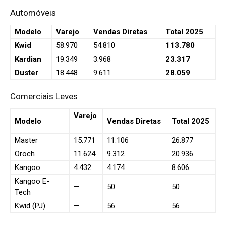
Automóveis
Modelo
Varejo
Vendas Diretas
Total 2025
Kwid
58.970
54.810
113.780
Kardian
19.349
3.968
23.317
Duster
18.448
9.611
28.059
Comerciais Leves
Varejo
Modelo
Vendas Diretas
Total 2025
Master
15.771
11.106
26.877
Oroch
11.624
9.312
20.936
Kangoo
4.432
4.174
8.606
Kangoo E-
—
50
50
Tech
Kwid (PJ)
—
56
56