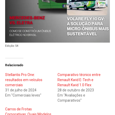
Edição 54
Relacionado
Stellantis Pro One:
Comparativo técnico entre
resultados em veículos
Renault Kwid E-Tech e
comerciais
Renault Kwid 1.0 Flex
31 de julho de 2024
28 de outubro de 2023
Em "Comerciais leves"
Em "Avaliações e
Comparativos"
Carros de Frotas
Corporativas: Quais Modelos