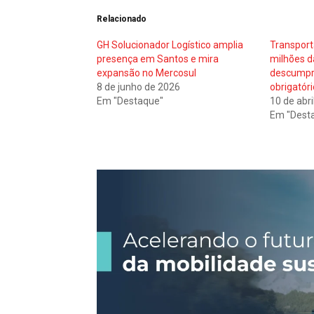
Relacionado
GH Solucionador Logístico amplia
Transport
presença em Santos e mira
milhões d
expansão no Mercosul
descumpr
8 de junho de 2026
obrigatóri
Em "Destaque"
10 de abri
Em "Dest