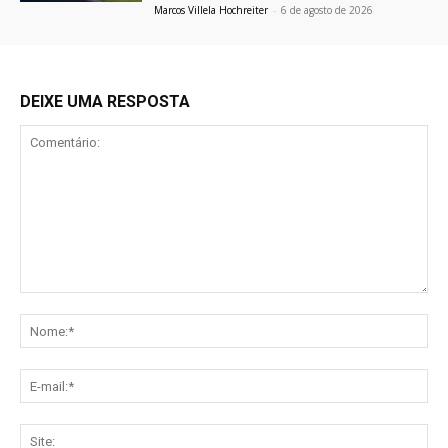
Marcos Villela Hochreiter
-
6 de agosto de 2026
DEIXE UMA RESPOSTA
Comentário:
No
E-
mai
Sit