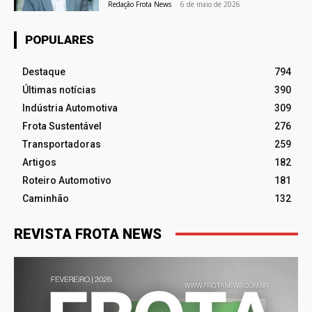
Redação Frota News
-
6 de maio de 2026
POPULARES
Destaque
794
Últimas notícias
390
Indústria Automotiva
309
Frota Sustentável
276
Transportadoras
259
Artigos
182
Roteiro Automotivo
181
Caminhão
132
REVISTA FROTA NEWS