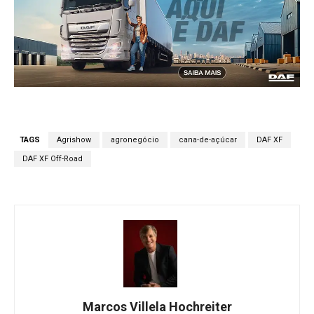
TAGS
Agrishow
agronegócio
cana-de-açúcar
DAF XF
DAF XF Off-Road
Marcos Villela Hochreiter