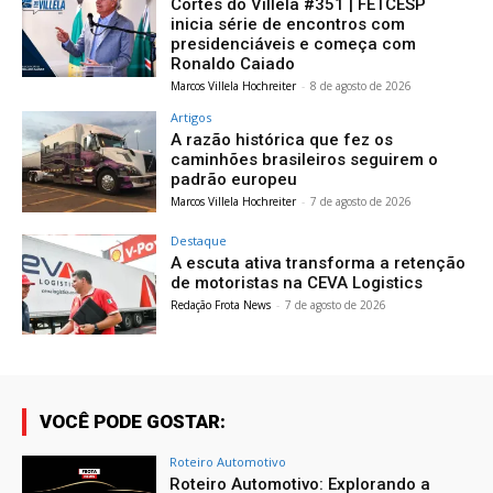
Cortes do Villela #351 | FETCESP
inicia série de encontros com
presidenciáveis e começa com
Ronaldo Caiado
Marcos Villela Hochreiter
-
8 de agosto de 2026
Artigos
A razão histórica que fez os
caminhões brasileiros seguirem o
padrão europeu
Marcos Villela Hochreiter
-
7 de agosto de 2026
Destaque
A escuta ativa transforma a retenção
de motoristas na CEVA Logistics
Redação Frota News
-
7 de agosto de 2026
VOCÊ PODE GOSTAR:
Roteiro Automotivo
Roteiro Automotivo: Explorando a