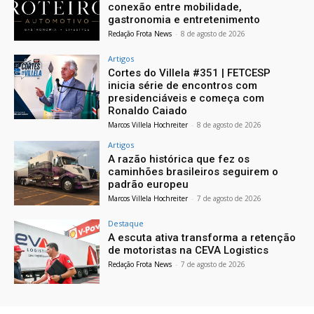
conexão entre mobilidade,
gastronomia e entretenimento
Redação Frota News
-
8 de agosto de 2026
Artigos
Cortes do Villela #351 | FETCESP
inicia série de encontros com
presidenciáveis e começa com
Ronaldo Caiado
Marcos Villela Hochreiter
-
8 de agosto de 2026
Artigos
A razão histórica que fez os
caminhões brasileiros seguirem o
padrão europeu
Marcos Villela Hochreiter
-
7 de agosto de 2026
Destaque
A escuta ativa transforma a retenção
de motoristas na CEVA Logistics
Redação Frota News
-
7 de agosto de 2026