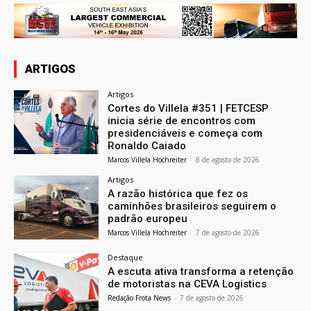
ARTIGOS
Artigos
Cortes do Villela #351 | FETCESP
inicia série de encontros com
presidenciáveis e começa com
Ronaldo Caiado
Marcos Villela Hochreiter
-
8 de agosto de 2026
Artigos
A razão histórica que fez os
caminhões brasileiros seguirem o
padrão europeu
Marcos Villela Hochreiter
-
7 de agosto de 2026
Destaque
A escuta ativa transforma a retenção
de motoristas na CEVA Logistics
Redação Frota News
-
7 de agosto de 2026