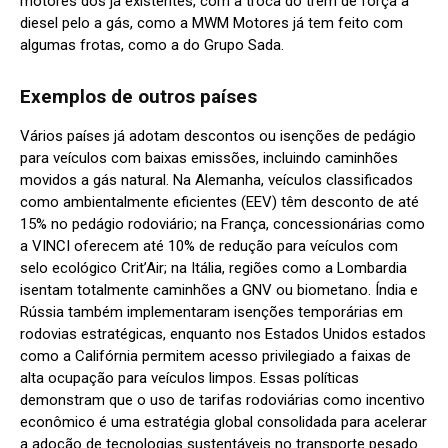
motores dos já existentes, com a troca do trem de força a
diesel pelo a gás, como a MWM Motores já tem feito com
algumas frotas, como a do Grupo Sada.
Exemplos de outros países
Vários países já adotam descontos ou isenções de pedágio
para veículos com baixas emissões, incluindo caminhões
movidos a gás natural. Na Alemanha, veículos classificados
como ambientalmente eficientes (EEV) têm desconto de até
15% no pedágio rodoviário; na França, concessionárias como
a VINCI oferecem até 10% de redução para veículos com
selo ecológico Crit’Air; na Itália, regiões como a Lombardia
isentam totalmente caminhões a GNV ou biometano. Índia e
Rússia também implementaram isenções temporárias em
rodovias estratégicas, enquanto nos Estados Unidos estados
como a Califórnia permitem acesso privilegiado a faixas de
alta ocupação para veículos limpos. Essas políticas
demonstram que o uso de tarifas rodoviárias como incentivo
econômico é uma estratégia global consolidada para acelerar
a adoção de tecnologias sustentáveis no transporte pesado.