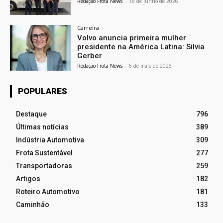
Redação Frota News
-
18 de junho de 2026
Carreira
Volvo anuncia primeira mulher
presidente na América Latina: Silvia
Gerber
Redação Frota News
-
6 de maio de 2026
POPULARES
Destaque
796
Últimas notícias
389
Indústria Automotiva
309
Frota Sustentável
277
Transportadoras
259
Artigos
182
Roteiro Automotivo
181
Caminhão
133