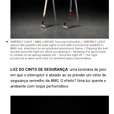
SEATBELT LIGHT / AMG x MSCHF Concept Collection / SEATBELT LIGHT
places two parallel LED tube lights in-line with a functional seatbelt in
AMG red, stretched on an anodized aluminium frame / Clipping the belt
buckle turns the light on, while unclipping it – allowing it to spool back
to neutral on its spring-loaded roll – turns the light off / The light
produced is warm and mild, for ambient space illumination
LUZ DO CINTO DE SEGURANÇA
: uma luminária de piso
em que o interruptor é ativado ao se prender um cinto de
segurança vermelho da AMG. O efeito? Uma luz quente e
ambiente com toque performático.