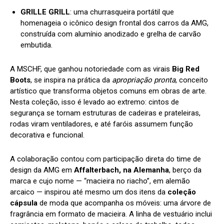
GRILLE GRILL
: uma churrasqueira portátil que
homenageia o icônico design frontal dos carros da AMG,
construída com alumínio anodizado e grelha de carvão
embutida.
A MSCHF, que ganhou notoriedade com as virais
Big Red
Boots
, se inspira na prática da
apropriação pronta
, conceito
artístico que transforma objetos comuns em obras de arte.
Nesta coleção, isso é levado ao extremo: cintos de
segurança se tornam estruturas de cadeiras e prateleiras,
rodas viram ventiladores, e até faróis assumem função
decorativa e funcional.
A colaboração contou com participação direta do time de
design da AMG em
Affalterbach, na Alemanha
, berço da
marca e cujo nome — “macieira no riacho”, em alemão
arcaico — inspirou até mesmo um dos itens da
coleção
cápsula
de moda que acompanha os móveis: uma árvore de
fragrância em formato de macieira. A linha de vestuário inclui