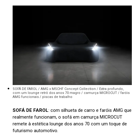
SOFÁ DE FAROL / AMG x MSCHF Concept Collection / Extra profundo,
com um lounge retrô dos anos 70 magro / camurça MICROCUT / faróis
AMG funcionais / piscas de trabalho
SOFÁ DE FAROL
: com silhueta de carro e faróis AMG que
realmente funcionam, o sofá em camurça MICROCUT
remete à estética lounge dos anos 70 com um toque de
futurismo automotivo.