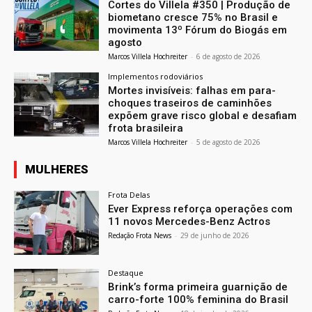
Cortes do Villela #350 | Produção de
biometano cresce 75% no Brasil e
movimenta 13º Fórum do Biogás em
agosto
Marcos Villela Hochreiter
-
6 de agosto de 2026
Implementos rodoviários
Mortes invisíveis: falhas em para-
choques traseiros de caminhões
expõem grave risco global e desafiam
frota brasileira
Marcos Villela Hochreiter
-
5 de agosto de 2026
MULHERES
Frota Delas
Ever Express reforça operações com
11 novos Mercedes-Benz Actros
Redação Frota News
-
29 de junho de 2026
Destaque
Brink’s forma primeira guarnição de
carro-forte 100% feminina do Brasil