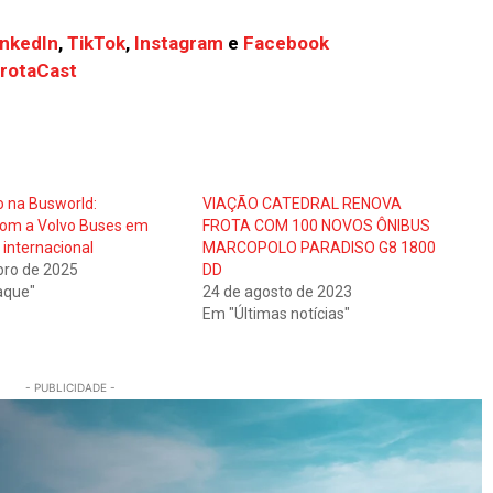
inkedIn
,
TikTok
,
Instagram
e
Facebook
FrotaCast
 na Busworld:
VIAÇÃO CATEDRAL RENOVA
com a Volvo Buses em
FROTA COM 100 NOVOS ÔNIBUS
 internacional
MARCOPOLO PARADISO G8 1800
bro de 2025
DD
aque"
24 de agosto de 2023
Em "Últimas notícias"
- PUBLICIDADE -