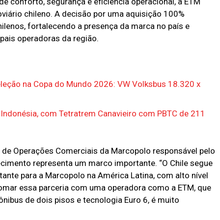
e conforto, segurança e eficiência operacional, a ETM
doviário chileno. A decisão por uma aquisição 100%
ilenos, fortalecendo a presença da marca no país e
pais operadoras da região.
eleção na Copa do Mundo 2026: VW Volksbus 18.320 x
a Indonésia, com Tetratrem Canavieiro com PBTC de 211
or de Operações Comerciais da Marcopolo responsável pelo
ecimento representa um marco importante. “O Chile segue
te para a Marcopolo na América Latina, com alto nível
etomar essa parceria com uma operadora como a ETM, que
ônibus de dois pisos e tecnologia Euro 6, é muito