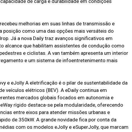
 capacidade de carga e durabilidade em condições
ecebeu melhorias em suas linhas de transmissão e
ua posição como uma das opções mais versáteis do
op. Já a nova Daily traz avanços significativos em
urto alcance que habilitam assistentes de condução como
pedestres e ciclistas. A van também apresenta um interior
regamento e um sistema de infoentretenimento mais
vy e eJolly A eletrificação é o pilar de sustentabilidade da
de veículos elétricos (BEV). A eDaily continua em
erentes mercados globais focados em autonomia e
-eWay rígido destaca-se pela modularidade, oferecendo
âncias entre eixos para atender missões urbanas e
pido de 350kW. A grande novidade fica por conta da
médias com os modelos eJolly e eSuperJolly, que marcam