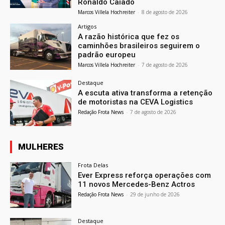
Ronaldo Caiado
Marcos Villela Hochreiter
-
8 de agosto de 2026
Artigos
A razão histórica que fez os
caminhões brasileiros seguirem o
padrão europeu
Marcos Villela Hochreiter
-
7 de agosto de 2026
Destaque
A escuta ativa transforma a retenção
de motoristas na CEVA Logistics
Redação Frota News
-
7 de agosto de 2026
MULHERES
Frota Delas
Ever Express reforça operações com
11 novos Mercedes-Benz Actros
Redação Frota News
-
29 de junho de 2026
Destaque