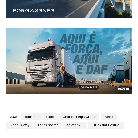
TAGS
caminhão bicudo
Charles Feijts Groep
Iveco
Iveco S-Way
Lançamento
Strator 2.0
Truckstar Festival