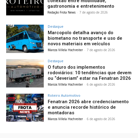
conexão entre mobilidade,
gastronomia e entretenimento
Redação Frota News
-
7 de agosto de 2026
Destaque
Marcopolo detalha avanço do
biometano no transporte e uso de
novos materiais em veículos
Marcos Villela Hochreiter
-
7 de agosto de 2026
Destaque
O futuro dos implementos
rodoviários: 10 tendências que devem
ou “deveriam” estar na Fenatran 2026
Marcos Villela Hochreiter
-
6 de agosto de 2026
Roteiro Automotivo
Fenatran 2026 abre credenciamento
e anuncia recorde histórico de
montadoras
Marcos Villela Hochreiter
-
6 de agosto de 2026