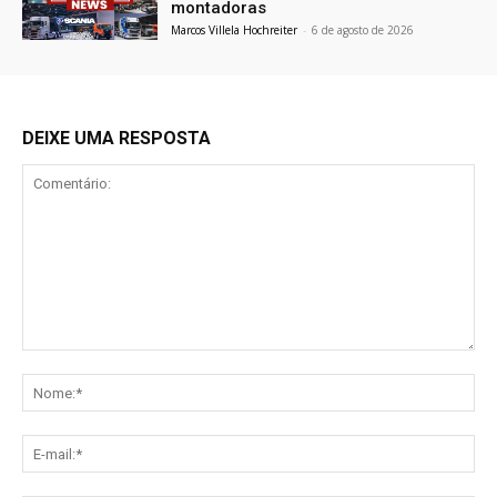
montadoras
Marcos Villela Hochreiter
-
6 de agosto de 2026
DEIXE UMA RESPOSTA
Comentário:
No
E-
mai