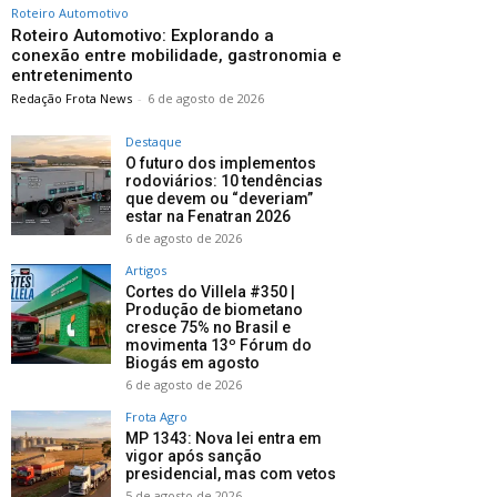
Roteiro Automotivo
Roteiro Automotivo: Explorando a
conexão entre mobilidade, gastronomia e
entretenimento
Redação Frota News
-
6 de agosto de 2026
Destaque
O futuro dos implementos
rodoviários: 10 tendências
que devem ou “deveriam”
estar na Fenatran 2026
6 de agosto de 2026
Artigos
Cortes do Villela #350 |
Produção de biometano
cresce 75% no Brasil e
movimenta 13º Fórum do
Biogás em agosto
6 de agosto de 2026
Frota Agro
MP 1343: Nova lei entra em
vigor após sanção
presidencial, mas com vetos
5 de agosto de 2026