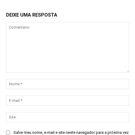
DEIXE UMA RESPOSTA
Comentário:
No
E-
mai
Sit
Salve meu nome, e-mail e site neste navegador para a próxima vez