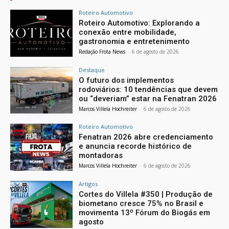
Roteiro Automotivo
Roteiro Automotivo: Explorando a
conexão entre mobilidade,
gastronomia e entretenimento
Redação Frota News
-
6 de agosto de 2026
Destaque
O futuro dos implementos
rodoviários: 10 tendências que devem
ou “deveriam” estar na Fenatran 2026
Marcos Villela Hochreiter
-
6 de agosto de 2026
Roteiro Automotivo
Fenatran 2026 abre credenciamento
e anuncia recorde histórico de
montadoras
Marcos Villela Hochreiter
-
6 de agosto de 2026
Artigos
Cortes do Villela #350 | Produção de
biometano cresce 75% no Brasil e
movimenta 13º Fórum do Biogás em
agosto