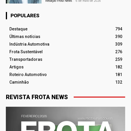
Redação Frota News
-
6 de maio de 2026
POPULARES
Destaque
794
Últimas notícias
390
Indústria Automotiva
309
Frota Sustentável
276
Transportadoras
259
Artigos
182
Roteiro Automotivo
181
Caminhão
132
REVISTA FROTA NEWS