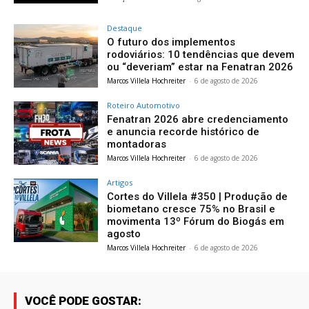
Destaque
O futuro dos implementos
rodoviários: 10 tendências que devem
ou “deveriam” estar na Fenatran 2026
Marcos Villela Hochreiter
-
6 de agosto de 2026
Roteiro Automotivo
Fenatran 2026 abre credenciamento
e anuncia recorde histórico de
montadoras
Marcos Villela Hochreiter
-
6 de agosto de 2026
Artigos
Cortes do Villela #350 | Produção de
biometano cresce 75% no Brasil e
movimenta 13º Fórum do Biogás em
agosto
Marcos Villela Hochreiter
-
6 de agosto de 2026
VOCÊ PODE GOSTAR: