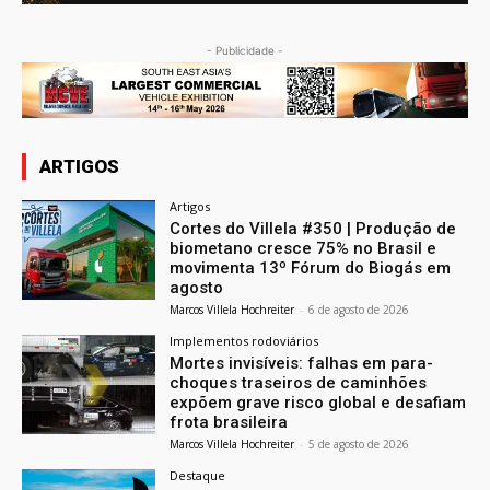
- Publicidade -
ARTIGOS
Artigos
Cortes do Villela #350 | Produção de
biometano cresce 75% no Brasil e
movimenta 13º Fórum do Biogás em
agosto
Marcos Villela Hochreiter
-
6 de agosto de 2026
Implementos rodoviários
Mortes invisíveis: falhas em para-
choques traseiros de caminhões
expõem grave risco global e desafiam
frota brasileira
Marcos Villela Hochreiter
-
5 de agosto de 2026
Destaque