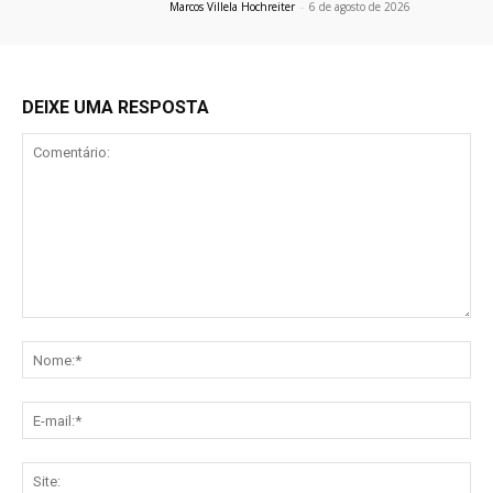
Marcos Villela Hochreiter
-
6 de agosto de 2026
DEIXE UMA RESPOSTA
Comentário:
No
E-
mai
Sit