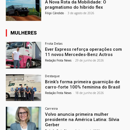
A Nova Rota da Mobilidade: O
pragmatismo do híbrido flex
Filipi Cândido
-
3 de agosto de 2026
MULHERES
Frota Delas
Ever Express reforça operações com
11 novos Mercedes-Benz Actros
Redação Frota News
-
29 de junho de 2026
Destaque
Brink’s forma primeira guarnição de
carro-forte 100% feminina do Brasil
Redação Frota News
-
18 de junho de 2026
Carreira
Volvo anuncia primeira mulher
presidente na América Latina: Silvia
Gerber