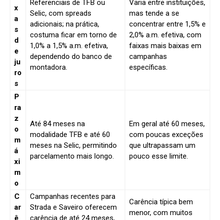
Referenciais de TFB ou
Varia entre instituições,
x
Selic, com spreads
mas tende a se
a
adicionais; na prática,
concentrar entre 1,5% e
s
costuma ficar em torno de
2,0% a.m. efetiva, com
d
1,0% a 1,5% a.m. efetiva,
faixas mais baixas em
e
dependendo do banco de
campanhas
ju
montadora.
específicas.
ro
s
P
ra
z
Até 84 meses na
Em geral até 60 meses,
o
modalidade TFB e até 60
com poucas exceções
m
meses na Selic, permitindo
que ultrapassam um
á
parcelamento mais longo.
pouco esse limite.
xi
m
o
C
Campanhas recentes para
Carência típica bem
ar
Strada e Saveiro oferecem
menor, com muitos
ê
carência de até 24 meses,