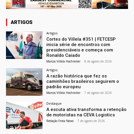
ARTIGOS
Artigos
Cortes do Villela #351 | FETCESP
inicia série de encontros com
presidenciáveis e começa com
Ronaldo Caiado
Marcos Villela Hochreiter
-
8 de agosto de 2026
Artigos
A razão histórica que fez os
caminhões brasileiros seguirem o
padrão europeu
Marcos Villela Hochreiter
-
7 de agosto de 2026
Destaque
A escuta ativa transforma a retenção
de motoristas na CEVA Logistics
Redação Frota News
-
7 de agosto de 2026