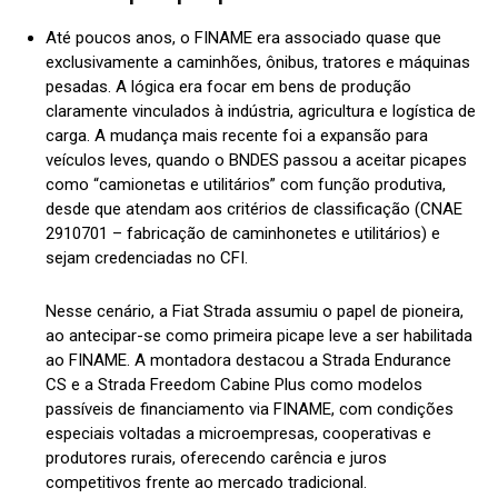
Até poucos anos,
o FINAME era associado quase que
exclusivamente a caminhões,
ônibus,
tratores e máquinas
pesadas.
A lógica era focar em
bens de produção
claramente vinculados à indústria, agricultura e logística de
carga. A mudança mais recente foi a expansão para
veículos leves, quando o BNDES passou a aceitar picapes
como “camionetas e utilitários” com função produtiva,
des
de que atendam aos critérios de classificação (CNAE
2910701 – fabricação de caminhonetes e utilitários) e
sejam credenciada
s no CFI
.
Nesse cenário, a Fiat Strada assumiu o papel de pioneira,
ao antecipar-se como primeira picape
leve a ser habilitada
ao FINAME.
A montadora destacou a Strada Endurance
CS e a Strada Freedom Cabine Plus como modelos
passíveis de financiamento via FINAME,
com condições
especiais voltadas a microempresas,
cooperativas e
produtores rurais,
oferecendo carência e juros
competitivos frente ao mercado tradicional.