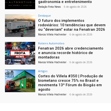
gastronomia e entretenimento
Redação Frota News
-
6 de agosto de 2026
Destaque
O futuro dos implementos
rodoviários: 10 tendências que devem
ou “deveriam” estar na Fenatran 2026
Marcos Villela Hochreiter
-
6 de agosto de 2026
Roteiro Automotivo
Fenatran 2026 abre credenciamento
e anuncia recorde histórico de
montadoras
Marcos Villela Hochreiter
-
6 de agosto de 2026
Artigos
Cortes do Villela #350 | Produção de
biometano cresce 75% no Brasil e
movimenta 13º Fórum do Biogás em
agosto
Marcos Villela Hochreiter
-
6 de agosto de 2026