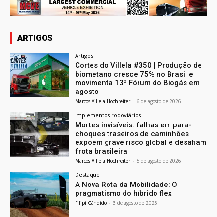
ARTIGOS
Artigos
Cortes do Villela #350 | Produção de
biometano cresce 75% no Brasil e
movimenta 13º Fórum do Biogás em
agosto
Marcos Villela Hochreiter
-
6 de agosto de 2026
Implementos rodoviários
Mortes invisíveis: falhas em para-
choques traseiros de caminhões
expõem grave risco global e desafiam
frota brasileira
Marcos Villela Hochreiter
-
5 de agosto de 2026
Destaque
A Nova Rota da Mobilidade: O
pragmatismo do híbrido flex
Filipi Cândido
-
3 de agosto de 2026