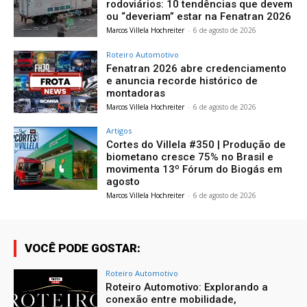
rodoviários: 10 tendências que devem
ou “deveriam” estar na Fenatran 2026
Marcos Villela Hochreiter
-
6 de agosto de 2026
Roteiro Automotivo
Fenatran 2026 abre credenciamento
e anuncia recorde histórico de
montadoras
Marcos Villela Hochreiter
-
6 de agosto de 2026
Artigos
Cortes do Villela #350 | Produção de
biometano cresce 75% no Brasil e
movimenta 13º Fórum do Biogás em
agosto
Marcos Villela Hochreiter
-
6 de agosto de 2026
VOCÊ PODE GOSTAR:
Roteiro Automotivo
Roteiro Automotivo: Explorando a
conexão entre mobilidade,