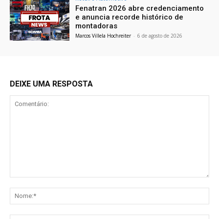
Fenatran 2026 abre credenciamento
e anuncia recorde histórico de
montadoras
Marcos Villela Hochreiter
-
6 de agosto de 2026
DEIXE UMA RESPOSTA
Comentário:
No