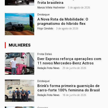
frota brasileira
Marcos Villela Hochreiter
-
5 de agosto de 2026
Destaque
A Nova Rota da Mobilidade: O
pragmatismo do híbrido flex
Filipi Cândido
-
3 de agosto de 2026
MULHERES
Frota Delas
Ever Express reforça operações com
11 novos Mercedes-Benz Actros
Redação Frota News
-
29 de junho de 2026
Destaque
Brink’s forma primeira guarnição de
carro-forte 100% feminina do Brasil
Redação Frota News
-
18 de junho de 2026
Carreira