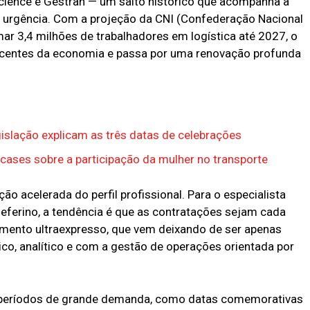
ience e Gestran — um salto histórico que acompanha a
a urgência. Com a projeção da CNI (Confederação Nacional
mar 3,4 milhões de trabalhadores em logística até 2027, o
centes da economia e passa por uma renovação profunda
gislação explicam as três datas de celebrações
 cases sobre a participação da mulher no transporte
 acelerada do perfil profissional. Para o especialista
Zeferino, a tendência é que as contratações sejam cada
gmento ultraexpresso, que vem deixando de ser apenas
co, analítico e com a gestão de operações orientada por
m períodos de grande demanda, como datas comemorativas