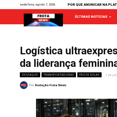
POR QUE ANUNICAR NA PLA
sexta-feira, agosto 7, 2026
ÚLTIMAS NOTÍCIAS
Logística ultraexpre
da liderança feminin
1 de jul
DESTAQUE
TRANSPORTADORAS
FROTA DELAS
Por
Redação Frota News