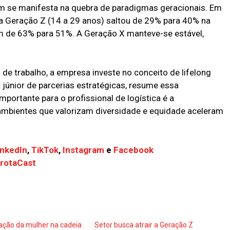
ém se manifesta na quebra de paradigmas geracionais. Em
da Geração Z (14 a 29 anos) saltou de 29% para 40% na
am de 63% para 51%. A Geração X manteve-se estável,
 de trabalho, a empresa investe no conceito de lifelong
ta júnior de parcerias estratégicas, resume essa
mportante para o profissional de logística é a
ambientes que valorizam diversidade e equidade aceleram
inkedIn
,
TikTok
,
Instagram
e
Facebook
FrotaCast
pação da mulher na cadeia
Setor busca atrair a Geração Z