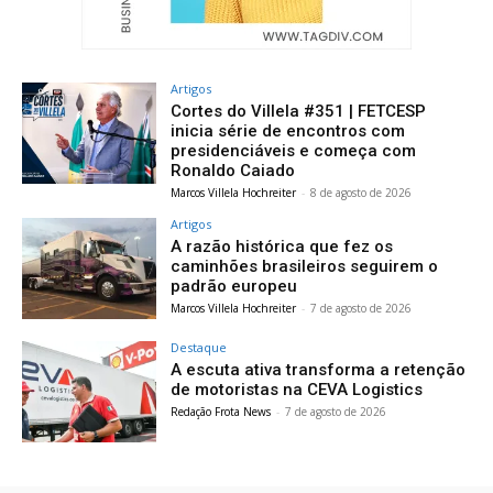
Artigos
Cortes do Villela #351 | FETCESP
inicia série de encontros com
presidenciáveis e começa com
Ronaldo Caiado
Marcos Villela Hochreiter
-
8 de agosto de 2026
Artigos
A razão histórica que fez os
caminhões brasileiros seguirem o
padrão europeu
Marcos Villela Hochreiter
-
7 de agosto de 2026
Destaque
A escuta ativa transforma a retenção
de motoristas na CEVA Logistics
Redação Frota News
-
7 de agosto de 2026