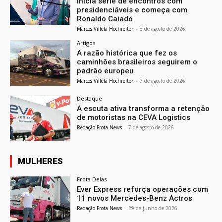
inicia série de encontros com
presidenciáveis e começa com
Ronaldo Caiado
Marcos Villela Hochreiter
-
8 de agosto de 2026
Artigos
A razão histórica que fez os
caminhões brasileiros seguirem o
padrão europeu
Marcos Villela Hochreiter
-
7 de agosto de 2026
Destaque
A escuta ativa transforma a retenção
de motoristas na CEVA Logistics
Redação Frota News
-
7 de agosto de 2026
MULHERES
Frota Delas
Ever Express reforça operações com
11 novos Mercedes-Benz Actros
Redação Frota News
-
29 de junho de 2026