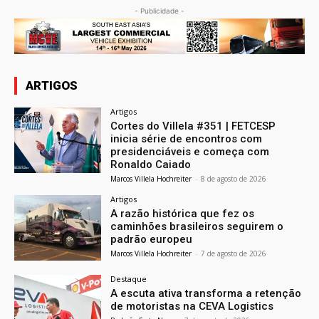
- Publicidade -
ARTIGOS
Artigos
Cortes do Villela #351 | FETCESP
inicia série de encontros com
presidenciáveis e começa com
Ronaldo Caiado
Marcos Villela Hochreiter
-
8 de agosto de 2026
Artigos
A razão histórica que fez os
caminhões brasileiros seguirem o
padrão europeu
Marcos Villela Hochreiter
-
7 de agosto de 2026
Destaque
A escuta ativa transforma a retenção
de motoristas na CEVA Logistics