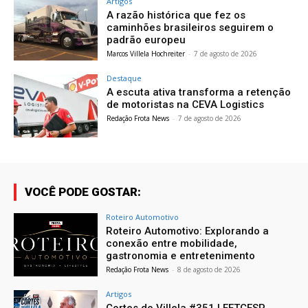
Artigos
A razão histórica que fez os
caminhões brasileiros seguirem o
padrão europeu
Marcos Villela Hochreiter
-
7 de agosto de 2026
Destaque
A escuta ativa transforma a retenção
de motoristas na CEVA Logistics
Redação Frota News
-
7 de agosto de 2026
VOCÊ PODE GOSTAR:
Roteiro Automotivo
Roteiro Automotivo: Explorando a
conexão entre mobilidade,
gastronomia e entretenimento
Redação Frota News
-
8 de agosto de 2026
Artigos
Cortes do Villela #351 | FETCESP