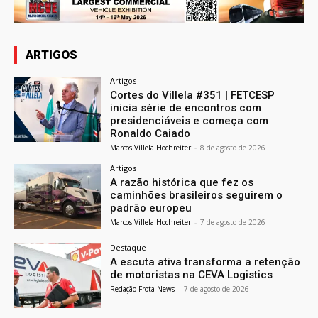
ARTIGOS
Artigos
Cortes do Villela #351 | FETCESP
inicia série de encontros com
presidenciáveis e começa com
Ronaldo Caiado
Marcos Villela Hochreiter
-
8 de agosto de 2026
Artigos
A razão histórica que fez os
caminhões brasileiros seguirem o
padrão europeu
Marcos Villela Hochreiter
-
7 de agosto de 2026
Destaque
A escuta ativa transforma a retenção
de motoristas na CEVA Logistics
Redação Frota News
-
7 de agosto de 2026