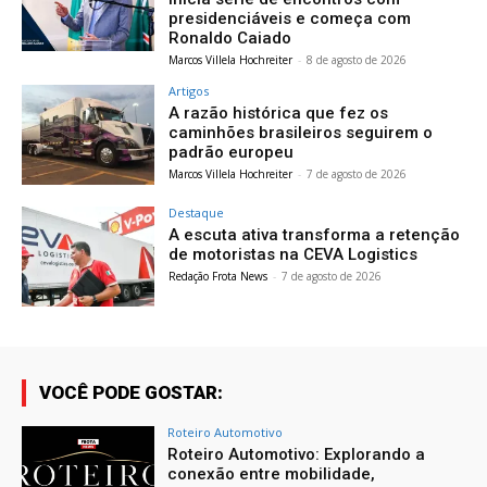
presidenciáveis e começa com
Ronaldo Caiado
Marcos Villela Hochreiter
-
8 de agosto de 2026
Artigos
A razão histórica que fez os
caminhões brasileiros seguirem o
padrão europeu
Marcos Villela Hochreiter
-
7 de agosto de 2026
Destaque
A escuta ativa transforma a retenção
de motoristas na CEVA Logistics
Redação Frota News
-
7 de agosto de 2026
VOCÊ PODE GOSTAR:
Roteiro Automotivo
Roteiro Automotivo: Explorando a
conexão entre mobilidade,