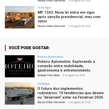
Marcos Villela Hochreiter
-
6 de agosto de 2026
Frota Agro
MP 1343: Nova lei entra em vigor
após sanção presidencial, mas com
vetos
Marcos Villela Hochreiter
-
5 de agosto de 2026
VOCÊ PODE GOSTAR:
Roteiro Automotivo
Roteiro Automotivo: Explorando a
conexão entre mobilidade,
gastronomia e entretenimento
Redação Frota News
-
6 de agosto de 2026
Destaque
O futuro dos implementos
rodoviários: 10 tendências que devem
ou “deveriam” estar na Fenatran 2026
Marcos Villela Hochreiter
-
6 de agosto de 2026