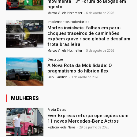
movimenta 13º Fórum do Biogás em
agosto
Marcos Villela Hochreiter
-
6 de agosto de 2026
Implementos rodoviários
Mortes invisíveis: falhas em para-
choques traseiros de caminhões
expõem grave risco global e desafiam
frota brasileira
Marcos Villela Hochreiter
-
5 de agosto de 2026
Destaque
A Nova Rota da Mobilidade: O
pragmatismo do híbrido flex
Filipi Cândido
-
3 de agosto de 2026
MULHERES
Frota Delas
Ever Express reforça operações com
11 novos Mercedes-Benz Actros
Redação Frota News
-
29 de junho de 2026