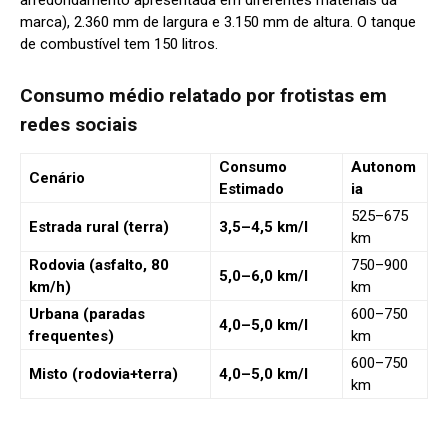
arredondamento apresentada em diferentes materiais da
marca), 2.360 mm de largura e 3.150 mm de altura. O tanque
de combustível tem 150 litros.
Consumo médio relatado por frotistas em
redes sociais
Consumo
Autonom
Cenário
Estimado
ia
525–675
Estrada rural (terra)
3,5–4,5 km/l
km
Rodovia (asfalto, 80
750–900
5,0–6,0 km/l
km/h)
km
Urbana (paradas
600–750
4,0–5,0 km/l
frequentes)
km
600–750
Misto (rodovia+terra)
4,0–5,0 km/l
km