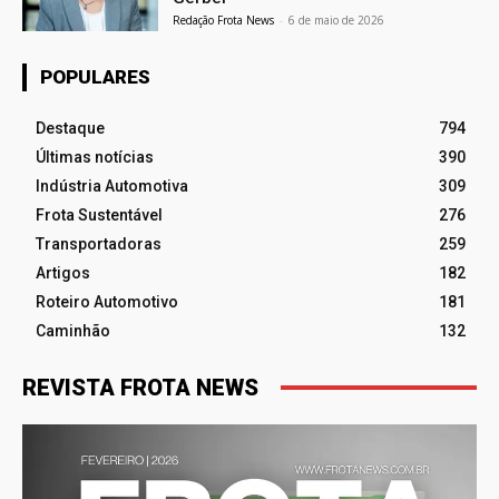
Redação Frota News
-
6 de maio de 2026
POPULARES
Destaque
794
Últimas notícias
390
Indústria Automotiva
309
Frota Sustentável
276
Transportadoras
259
Artigos
182
Roteiro Automotivo
181
Caminhão
132
REVISTA FROTA NEWS