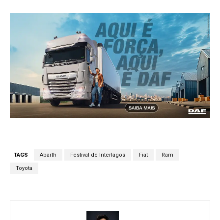
TAGS
Abarth
Festival de Interlagos
Fiat
Ram
Toyota