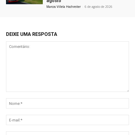
agosto
Marcos Villela Hochreiter
-
6 de agosto de 2026
DEIXE UMA RESPOSTA
Comentário:
No
E-
mai
Sit