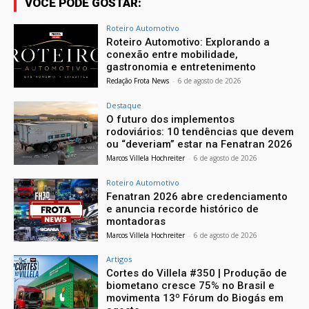
VOCÊ PODE GOSTAR:
Roteiro Automotivo
Roteiro Automotivo: Explorando a
conexão entre mobilidade,
gastronomia e entretenimento
Redação Frota News
-
6 de agosto de 2026
Destaque
O futuro dos implementos
rodoviários: 10 tendências que devem
ou “deveriam” estar na Fenatran 2026
Marcos Villela Hochreiter
-
6 de agosto de 2026
Roteiro Automotivo
Fenatran 2026 abre credenciamento
e anuncia recorde histórico de
montadoras
Marcos Villela Hochreiter
-
6 de agosto de 2026
Artigos
Cortes do Villela #350 | Produção de
biometano cresce 75% no Brasil e
movimenta 13º Fórum do Biogás em