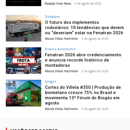
Redação Frota News
-
6 de agosto de 2026
Destaque
O futuro dos implementos
rodoviários: 10 tendências que devem
ou “deveriam” estar na Fenatran 2026
Marcos Villela Hochreiter
-
6 de agosto de 2026
Roteiro Automotivo
Fenatran 2026 abre credenciamento
e anuncia recorde histórico de
montadoras
Marcos Villela Hochreiter
-
6 de agosto de 2026
Artigos
Cortes do Villela #350 | Produção de
biometano cresce 75% no Brasil e
movimenta 13º Fórum do Biogás em
agosto
Marcos Villela Hochreiter
-
6 de agosto de 2026